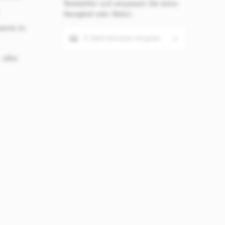
Newsletter und verpassen Sie keine
Neuigkeit oder Aktion.
werte im
E-Mail-Adresse*
Ich habe die
 alles
Die mit einem Stern (*) markierten
Datenschutzbestimmungen
zur
Felder sind Pflichtfelder.
Kenntnis genommen und die
AGB
gelesen und bin mit ihnen
einverstanden.