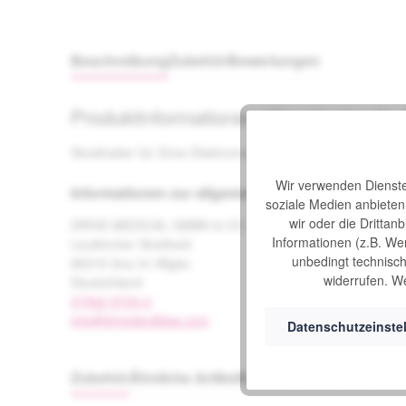
Beschreibung
Zubehör
Bewertungen
Produktinformationen "Stockhalter für
Stockhalter für Drive Elektromobile, Armlehnen-Montage
Wir verwenden Dienste 
Informationen zur allgemeinen Produktsicherheit
soziale Medien anbiete
wir oder die Drittan
DRIVE MEDICAL GMBH & CO. KG
Informationen (z.B. We
Leutkircher Straße44
unbedingt technisch 
88316 Isny im Allgäu
widerrufen. We
Deutschland
07562 9724-0
info@drivedevilbiss.com
Datenschutzeinste
Zubehör
Ähnliche Artikel
Kunden haben sich auc