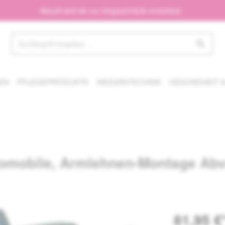
Aktuell sind wir nur eingeschränkt erreichbar.
EN
PFLEGEPRODUKTE
MEDIZINTECHNIK
GESUNDHEIT &
tromobile, Armlehnen-Montage Abv
81,95 €