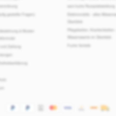
verordnung
sani-fuchs Rezeptabwicklung
fig gestellte Fragen)
Elektromobile - alles Wissens
Überblick
Pflegebetten, Krankenbetten -
sbelehrung & Muster-
Wissenswerte im Überblick
sformular
Fuchs Vorteile
 und Zahlung
ndungen
freiheitserklärung
hutz
sum