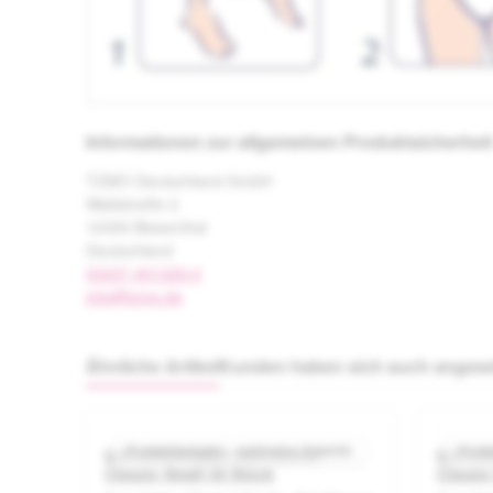
Informationen zur allgemeinen Produktsicherheit
TZMO Deutschland GmbH
Waldstraße 2
16359 Biesenthal
Deutschland
03337 451329-0
info@tzmo.de
Ähnliche Artikel
Kunden haben sich auch anges
Produktgalerie überspringen
Produktbeispiel – exklusive Zubehör
Produ
Inkontinenzslips Seni Active
Inkonti
Durchschnittliche Bewertung von 
Classic Small 30 Stück
Classi