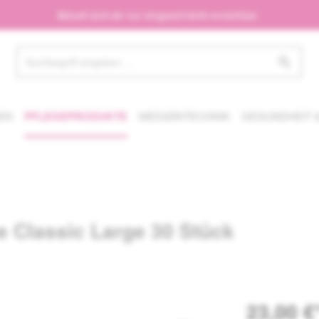
Aktuell sind wir nur eingeschränkt erreichbar.
EN
PFLEGEPRODUKTE
MEDIZINTECHNIK
GESUNDHEIT &
ve Classic Large 30 Stück
23,00 €