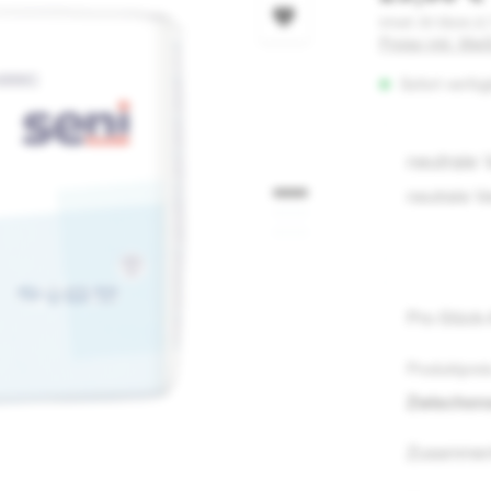
Inhalt:
30 Stück
(0,
Preise inkl. Mw
Sofort verfüg
neutrale
neutrale 
Pro-Stück
Produktprei
Zwische
Zusammen