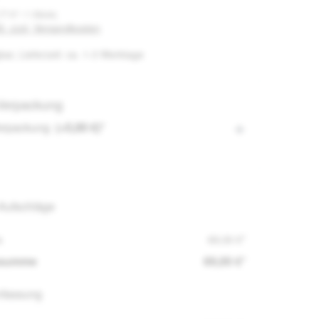
77 €* / 1 Stück)
St. zzgl. Versandkosten
bar, Lieferzeit: ca. 1-3 Werktage
 Verpackung
Verpackung
(+5,00 €)*
-Aufschläge
s
69,00 €*
nsumme
69,00 €*
fassung