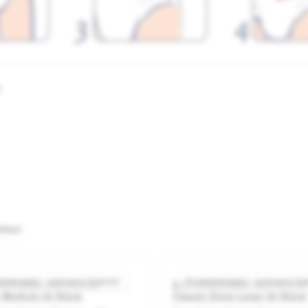
ehen
ktbeispiel – exklusive Zubehör
Produktbeispiel – exklusive Zu
nenzslips Seni Active
Inkontinenzslips Seni Active
0 von 5 Sternen
Durchschnittliche Bewertung von 5 von 5 Sternen
Durchsch
c Medium 30 Stück
Classic Extra Large 30 Stück