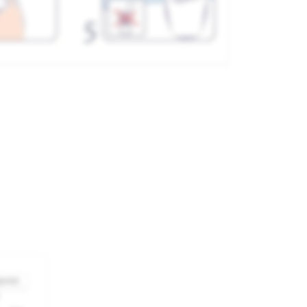
behör
nittliche Bewertung von 0 von 5 Sternen