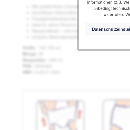
Informationen (z.B. We
Wie gewöhnliche Unterwäsche an- und ausziehbar – 
unbedingt technisch 
Aufreißbare Seitennähte – einfache Entsorgung des
widerrufen. We
Flüssigkeitsabweisender, seitlicher Auslaufschutz – m
Ideal für aktive Personen und beim Blasentraining
Datenschutzeinste
Nässeindikator – informiert über den Wechselbedarf
einfache Materialauswahl - für eine kostenbewusste 
Größe:
100-135 cm
Menge:
30
Saugstärke:
1450 ml
PZN:
13330466
HMV:
15.25.31.5031