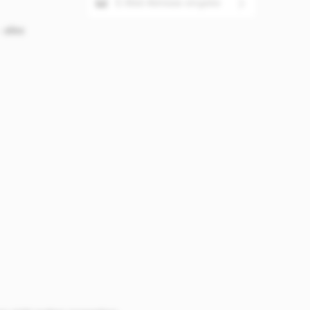
er den
Ich habe die
 alles
Die mit einem Stern (*) markierten
Datenschutzbestimmungen
zur
Felder sind Pflichtfelder.
Kenntnis genommen und die
AGB
gelesen und bin mit ihnen
 1550
einverstanden.