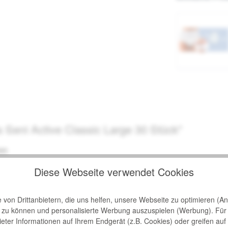
s Seni Active Classic Large 30 Stück"
en
arge 30 Stück
sind die pefekte Lösung für Personen mit leichter bis m
Diese Webseite verwendet Cookies
ps Seni Active Classic Large 30 Stück
können wie herkömmliche Unt
kretion und Komfort legen. Auf der Außenseite des Produktes befind
von Drittanbietern, die uns helfen, unsere Webseite zu optimieren (Ana
n zu können und personalisierte Werbung auszuspielen (Werbung). Für
bieter Informationen auf Ihrem Endgerät (z.B. Cookies) oder greifen auf