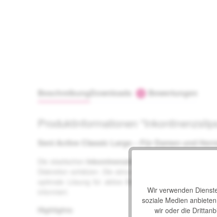
Beschreibung
Downloads
Bewertungen
1
Produktinformationen "Inkontinenzslip
Seni Active Classic Large – Für Damen und Herr
Die elastischen
Inkontinenzslips Seni Active Classic L
Diskretion schätzen. Die atmungsaktiven
Inkontinenzsli
optimale Lösung für aktive Menschen, die Wert auf Dis
Wir verwenden Dienste 
informiert.
soziale Medien anbiete
Highlights
:
wir oder die Drittan