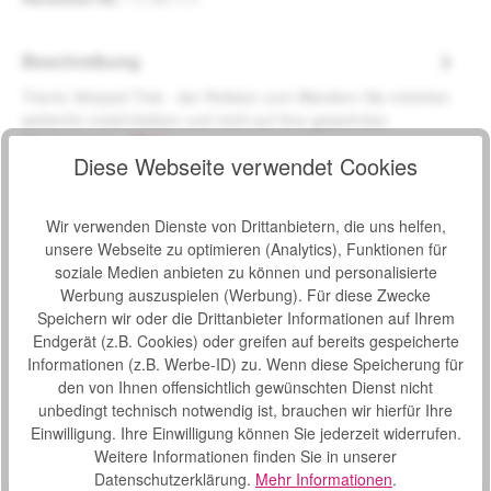
Beschreibung
Trionic Veloped Trek - der Rollator zum Wandern Sie möchten
weiterhin mobil bleiben und nicht auf Ihre gewohnten
Wandertoure…
Mehr
Diese Webseite verwendet Cookies
Eigenschaften
Downloads
1
Wir verwenden Dienste von Drittanbietern, die uns helfen,
unsere Webseite zu optimieren (Analytics), Funktionen für
Bewertungen
1
soziale Medien anbieten zu können und personalisierte
Werbung auszuspielen (Werbung). Für diese Zwecke
Speichern wir oder die Drittanbieter Informationen auf Ihrem
Endgerät (z.B. Cookies) oder greifen auf bereits gespeicherte
Informationen (z.B. Werbe-ID) zu. Wenn diese Speicherung für
den von Ihnen offensichtlich gewünschten Dienst nicht
Produktgalerie überspringen
Zubehör
unbedingt technisch notwendig ist, brauchen wir hierfür Ihre
Einwilligung. Ihre Einwilligung können Sie jederzeit widerrufen.
Weitere Informationen finden Sie in unserer
Produktbeispiel – exklusive Zubehör
Rollator Trionic Walker 9er
Datenschutzerklärung.
Mehr Informationen
.
Bewertung von 0 von 5 Sternen
Durchschnittliche Bew