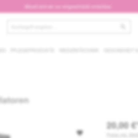
Aktuell sind wir nur eingeschränkt erreichbar.
EN
PFLEGEPRODUKTE
MEDIZINTECHNIK
GESUNDHEIT &
llatoren
20,00 €
Preise inkl. Mw