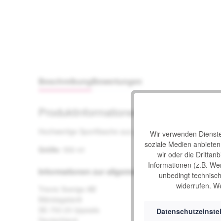
Beschreibung
Bewertungen
Produktinformationen "Sportflasche für
Hochwertige Sportflasche aus geruchlosem Kunststoff.
Wir verwenden Dienste 
soziale Medien anbiete
Größe
: 550 ml
wir oder die Drittan
Informationen (z.B. We
Informationen zur allgemeinen Produktsicherheit
unbedingt technisch 
widerrufen. We
Trionic Sverige AB
Märstagatan8
SE-753 23 Uppsala
Datenschutzeinste
Deutschland