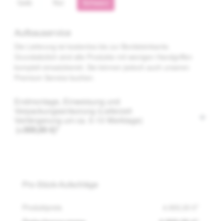
Gelb
Rot
Schwarz
Aufbauservice
Die Lieferung ist kostenlos bis zur Bordsteinkante.
Grundsätzlich sind alle Produkte mit wenigen Handgriffen
komplett einsatzbereit. Sie können jedoch auch unseren
Premium Service buchen.
Endmontage, Einweisung und
Verpackungsentsorung (Lieferzeit
Verlängerung um ca. 5-10 Werktage)
(+300,00 €)*
Pro-Stück-Aufschläge
Produktpreis
4.900,00 €*