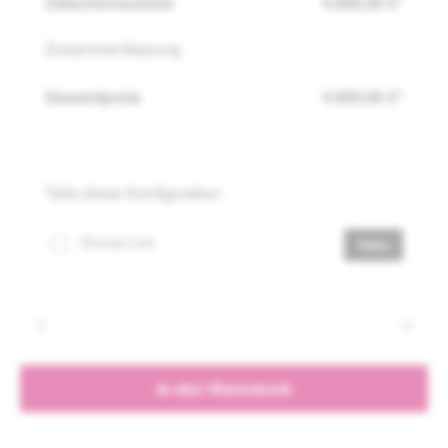
Zwischensumme
4.900,00 €*
Zusammenfassung
Gesamtpreis
4.900,00 €*
Teile diese Konfiguration
Einmal-Link
Teilen
Produkt Anzahl: Gib den gewünschten Wert e
In den Warenkorb