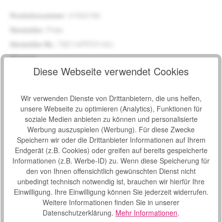
Produktnummer:
37950789
Hersteller:
Pride
Hersteller-Nr.:
TM714PPOY1001
Hinweis:
.
Diese Webseite verwendet Cookies
Beschreibung
Wir verwenden Dienste von Drittanbietern, die uns helfen,
Pride Mobility Victory® XL 140 LCD - kraftvoll und präzise
unsere Webseite zu optimieren (Analytics), Funktionen für
Das Pride Mobility Elektromobil Victory® XL 140 LCD
soziale Medien anbieten zu können und personalisierte
beeindruckt d…
Mehr
Werbung auszuspielen (Werbung). Für diese Zwecke
Speichern wir oder die Drittanbieter Informationen auf Ihrem
Eigenschaften
Endgerät (z.B. Cookies) oder greifen auf bereits gespeicherte
Video
Informationen (z.B. Werbe-ID) zu. Wenn diese Speicherung für
den von Ihnen offensichtlich gewünschten Dienst nicht
Downloads
1
unbedingt technisch notwendig ist, brauchen wir hierfür Ihre
Einwilligung. Ihre Einwilligung können Sie jederzeit widerrufen.
Bewertungen
Weitere Informationen finden Sie in unserer
Datenschutzerklärung.
Mehr Informationen
.