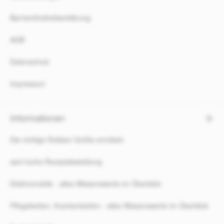
Barrierefreiheitserklärung
AGB
Datenschutz
Impressum
Informationen
Die richtige Rollator Größe ermitteln
sani-fuchs Rezeptabwicklung
Elektromobile - alles Wissenswerte im Überblick
Pflegebetten, Krankenbetten - alles Wissenswerte im Überblick