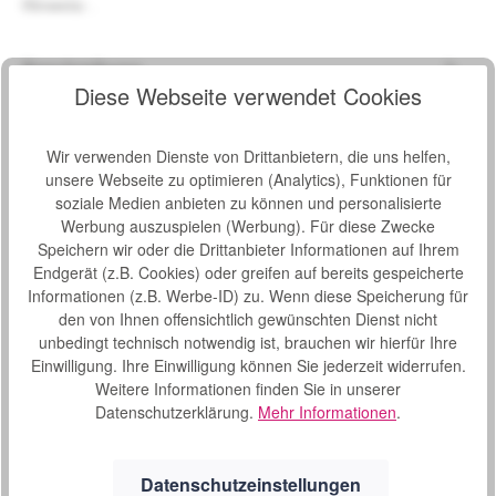
Hinweis:
.
Beschreibung
Diese Webseite verwendet Cookies
Pride Mobility Zolar - der dreirädige Allrounder Das Pride
Mobility Elektromobil Zolar hat einen schlanken, sportlichen
Stil…
Mehr
Wir verwenden Dienste von Drittanbietern, die uns helfen,
unsere Webseite zu optimieren (Analytics), Funktionen für
Eigenschaften
soziale Medien anbieten zu können und personalisierte
Werbung auszuspielen (Werbung). Für diese Zwecke
Video
Speichern wir oder die Drittanbieter Informationen auf Ihrem
Downloads
Endgerät (z.B. Cookies) oder greifen auf bereits gespeicherte
1
Informationen (z.B. Werbe-ID) zu. Wenn diese Speicherung für
Bewertungen
den von Ihnen offensichtlich gewünschten Dienst nicht
unbedingt technisch notwendig ist, brauchen wir hierfür Ihre
Einwilligung. Ihre Einwilligung können Sie jederzeit widerrufen.
Weitere Informationen finden Sie in unserer
Datenschutzerklärung.
Mehr Informationen
.
Produktgalerie überspringen
Zubehör
Datenschutzeinstellungen