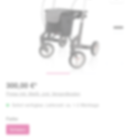
300,00 €*
Preise inkl. MwSt. zzgl. Versandkosten
Sofort verfügbar, Lieferzeit: ca. 1-3 Werktage
auswählen
Farbe
Schwarz
(Diese Option ist zurzeit nicht verfügbar.)