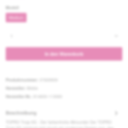
auswählen
Modell
Medium
(Diese Option ist zurzeit nicht verfügbar.)
Produkt Anzahl: Gib den gewünschten Wert e
In den Warenkorb
Produktnummer:
37929909
Hersteller:
Mobio
Hersteller-Nr.:
814600-113060
Beschreibung
TOPRO Troja 5G - Der farbenfrohe Allrounder Der TOPRO