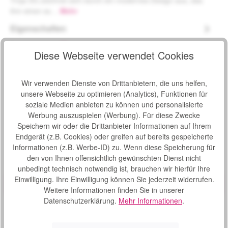
Troja 5G zeichnet sich durch ein modernes Design aus, das
ihm einen sc…
Mehr
Eigenschaften
Downloads
2
Diese Webseite verwendet Cookies
Bewertungen
Wir verwenden Dienste von Drittanbietern, die uns helfen,
unsere Webseite zu optimieren (Analytics), Funktionen für
soziale Medien anbieten zu können und personalisierte
Werbung auszuspielen (Werbung). Für diese Zwecke
Speichern wir oder die Drittanbieter Informationen auf Ihrem
Produktgalerie überspringen
Zubehör
Endgerät (z.B. Cookies) oder greifen auf bereits gespeicherte
Informationen (z.B. Werbe-ID) zu. Wenn diese Speicherung für
den von Ihnen offensichtlich gewünschten Dienst nicht
Produktbeispiel – exklusive Zubehör
LED-Lampe mit Clip für Topro Rollatoren
unbedingt technisch notwendig ist, brauchen wir hierfür Ihre
Bewertung von 0 von 5 Sternen
Durchschnittliche Bew
Einwilligung. Ihre Einwilligung können Sie jederzeit widerrufen.
LED-Lampe mit Clip für Topro Rollatoren, mit USB Stecker
Weitere Informationen finden Sie in unserer
aufladbar Für folgende Modelle geeignet: Troja Classic
Datenschutzerklärung.
Mehr Informationen
.
Olympos Olympos ATR Troja 2G Premium Troja 5G
Odyssé Neuro Pegasus
S
47,00 €*