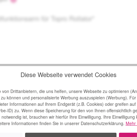
funktionsarm für Topro Rollator"
Diese Webseite verwendet Cookies
von Drittanbietern, die uns helfen, unsere Webseite zu optimieren (Ana
n zu können und personalisierte Werbung auszuspielen (Werbung). Für
bieter Informationen auf Ihrem Endgerät (z.B. Cookies) oder greifen auf
rbe-ID) zu. Wenn diese Speicherung für den von Ihnen offensichtlich g
notwendig ist, brauchen wir hierfür Ihre Einwilligung. Ihre Einwilligung
itere Informationen finden Sie in unserer Datenschutzerklärung.
Mehr 