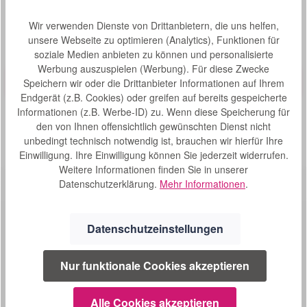
Produktgalerie überspringen
Kunden haben sich auch angesehen
Wir verwenden Dienste von Drittanbietern, die uns helfen,
unsere Webseite zu optimieren (Analytics), Funktionen für
soziale Medien anbieten zu können und personalisierte
Produktbeispiel – exklusive Zubehör
Toilettensitzerhöhung Etac Cloo
Werbung auszuspielen (Werbung). Für diese Zwecke
Bewertung von 0 von 5 Sternen
Durchschnittliche Bew
Speichern wir oder die Drittanbieter Informationen auf Ihrem
Die Toilettensitzerhöhung Etac Cloo ist eine stabile,
Endgerät (z.B. Cookies) oder greifen auf bereits gespeicherte
moderne und höhenverstellbare Toilettensitzerhöhung, die
Informationen (z.B. Werbe-ID) zu. Wenn diese Speicherung für
sich harmonisch in das Bad einfügt. Aber es gibt viele
den von Ihnen offensichtlich gewünschten Dienst nicht
Gründe, sich für die Cloo zu entscheiden – nicht nur Form
S
89,00 €*
und Design. Die Toilettensitzerhöhung Etac Cloo ist eine
unbedingt technisch notwendig ist, brauchen wir hierfür Ihre
o
dreifach (6, 10 und 14 cm) höhenverstellbare
Einwilligung. Ihre Einwilligung können Sie jederzeit widerrufen.
f
Toilettensitzerhöhung, die schnell und ohne Werkzeug zu
Weitere Informationen finden Sie in unserer
montieren ist. Stabile Armlehnen bieten eine gute
o
Datenschutzerklärung.
Mehr Informationen
.
Unterstützung beim Hinsetzen und Aufstehen. Die Form
r
des Sitzes erlaubt entspanntes und bequemes Sitzen.
t
Glatte Flächen ermöglichen eine einfache und gründliche
v
Reinigung. Die Armlehnen sind mit Kunststoff ummantelt
Datenschutzeinstellungen
e
und arretierbar. Besonderheiten: Diskretes Design
r
Sitzerhöheneinstellung einzeln hochschwenkbare
Armlehnen Einfache Montage Technische Daten: Öffnung:
f
Nur funktionale Cookies akzeptieren
SERVICE
29 x 22 cm Sitzhöhe: 6/10/14 cm Gewicht: 150 kg Breite
ü
zwischen den Armlehnen: 49 cm Armlehnenhöhe: 21 cm
g
02241 1694604
Sitzbreite: 40 cm Gewicht mit Armstützen: 4,8 kg
Alle Cookies akzeptieren
b