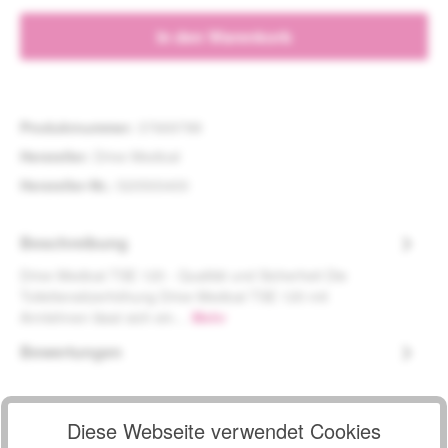
In den Warenkorb
Produktnummer:
37669788
Hersteller:
Drive Medical
Hersteller-Nr.:
520500400
Beschreibung
Drive Medical TSE 120 - Qualität und Sicherheit Die
Toilettensitzerhöhung Drive Medical TSE 120 mit
Armlehnen lässt sich ein…
Mehr
Bewertungen
Diese Webseite verwendet Cookies