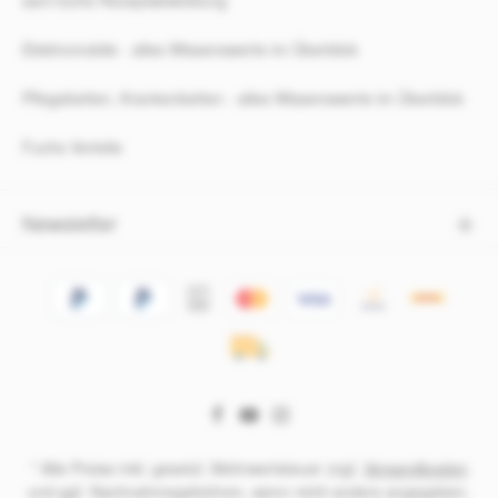
sani-fuchs Rezeptabwicklung
Elektromobile - alles Wissenswerte im Überblick
Pflegebetten, Krankenbetten - alles Wissenswerte im Überblick
Fuchs Vorteile
Newsletter
* Alle Preise inkl. gesetzl. Mehrwertsteuer zzgl.
Versandkosten
und ggf. Nachnahmegebühren, wenn nicht anders angegeben.