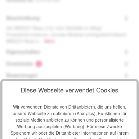
Beschreibung
Der BREEZY Basix 2 für mehr Mobilität im Alltag!
Produktinformationen „Sunrise-Medical-Leichtgewichtrollstuhl
BREEZY Basix 2…
Mehr
Eigenschaften
Downloads
2
Bewertungen
Diese Webseite verwendet Cookies
Wir verwenden Dienste von Drittanbietern, die uns helfen,
Produktgalerie überspringen
unsere Webseite zu optimieren (Analytics), Funktionen für
Zubehör
soziale Medien anbieten zu können und personalisierte
Werbung auszuspielen (Werbung). Für diese Zwecke
Produktbeispiel – exklusive Zubehör
Speichern wir oder die Drittanbieter Informationen auf Ihrem
Schlupfsack Royal Exklusiv
Bewertung von 0 von 5 Sternen
Durchschnittliche Bew