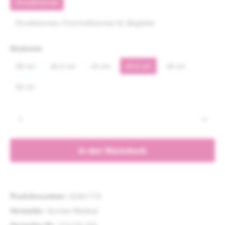
Druckbremse
Druckbremse+Trommelbremse für Begleiter
auswählen
Sitzbreite
38 cm
40,5 cm
43 cm
45,5 cm
48 cm
52 cm
Produkt Anzahl: Gib den gewünschten Wert e
In den Warenkorb
Produktnummer:
22461772
Hersteller:
Sunrise Medical
Hersteller-Nr.:
074100-000