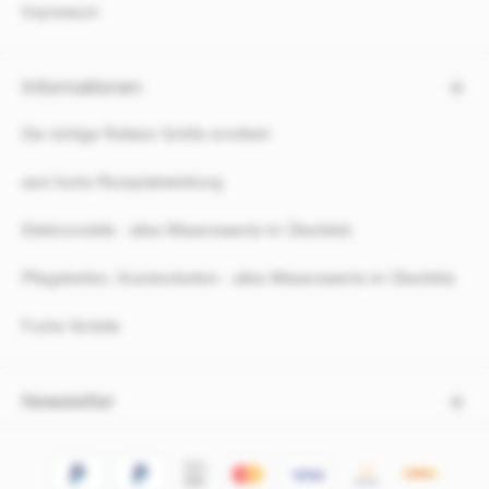
Impressum
Informationen
Die richtige Rollator Größe ermitteln
sani-fuchs Rezeptabwicklung
Elektromobile - alles Wissenswerte im Überblick
Pflegebetten, Krankenbetten - alles Wissenswerte im Überblick
Fuchs Vorteile
Newsletter