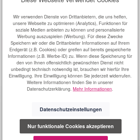
Produktgalerie überspringen
Kunden haben sich auch angesehen
Wir verwenden Dienste von Drittanbietern, die uns helfen,
unsere Webseite zu optimieren (Analytics), Funktionen für
Produktbeispiel – exklusive Zubehör
soziale Medien anbieten zu können und personalisierte
Sauerstoffmaske Atemmaske für Erwachsene mit
Bewertung von 5 von 5 Sternen
Durchschnittliche Bew
Nasenclip und 2,10 m Sicherheitsschlauch
Werbung auszuspielen (Werbung). Für diese Zwecke
Speichern wir oder die Drittanbieter Informationen auf Ihrem
Sauerstoffmaske Atemmaske für Erwachsene mit
Nasenclip und 2,10 m Sicherheitsschlauch zur
Endgerät (z.B. Cookies) oder greifen auf bereits gespeicherte
Verwendung an allen gängigen Sauerstoffgeräten und
Informationen (z.B. Werbe-ID) zu. Wenn diese Speicherung für
Sauerstoffkonzentratoren. Diese Maske ist PHT-frei.
den von Ihnen offensichtlich gewünschten Dienst nicht
unbedingt technisch notwendig ist, brauchen wir hierfür Ihre
S
10,00 €*
Einwilligung. Ihre Einwilligung können Sie jederzeit widerrufen.
o
Weitere Informationen finden Sie in unserer
f
Datenschutzerklärung.
Mehr Informationen
.
o
r
t
Datenschutzeinstellungen
v
e
r
Nur funktionale Cookies akzeptieren
f
SERVICE
ü