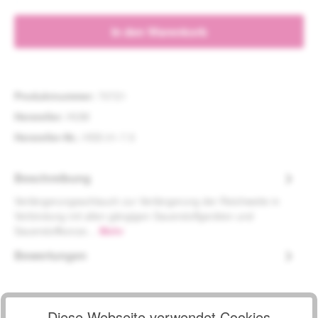
In den Warenkorb
Produktnummer:
70721
Hersteller:
HUM
Hersteller-Nr.:
HSS 01-7.5
Beschreibung
Verlängerungsschlauch zur Verlängerung der Reichweite in
Verbindung mit allen gängigen Sauerstoffgeräten und
Sauerstoffkonze…
Mehr
Bewertungen
Diese Webseite verwendet Cookies