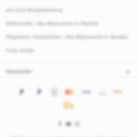
sani-fuchs Rezeptabwicklung
Elektromobile - alles Wissenswerte im Überblick
Pflegebetten, Krankenbetten - alles Wissenswerte im Überblick
Fuchs Vorteile
Newsletter