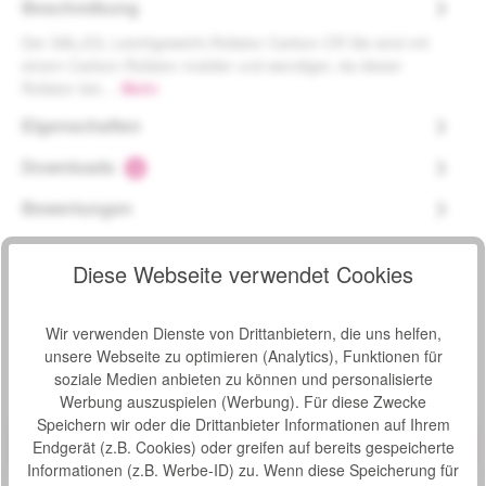
Beschreibung
Der SALJOL Leichtgewicht-Rollator Carbon CR Sie sind mit
einem Carbon-Rollator mobiler und wendiger, da dieser
Rollator leic…
Mehr
Eigenschaften
Downloads
2
Bewertungen
Diese Webseite verwendet Cookies
Wir verwenden Dienste von Drittanbietern, die uns helfen,
Produktgalerie überspringen
Zubehör
unsere Webseite zu optimieren (Analytics), Funktionen für
soziale Medien anbieten zu können und personalisierte
Werbung auszuspielen (Werbung). Für diese Zwecke
Produktbeispiel – exklusive Zubehör
Verstellbarer Rückengurt für SALJOL Carbon Rollator
Speichern wir oder die Drittanbieter Informationen auf Ihrem
Bewertung von 0 von 5 Sternen
Durchschnittliche Bew
Endgerät (z.B. Cookies) oder greifen auf bereits gespeicherte
Vielleicht kennen Sie das? Sie kippen immer nach hinten,
Informationen (z.B. Werbe-ID) zu. Wenn diese Speicherung für
wenn Sie auf Ihrem Rollator eine Pause einlegen. Ihr