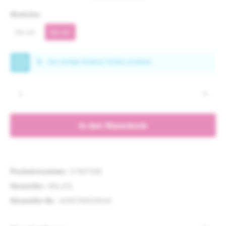
auswählen
Sitzhöhe
54 cm
62 cm
Produkt Anzahl: Gib den gewünschten Wert e
In den Warenkorb
Produktnummer:
37987598
Hersteller:
SALJOL
Hersteller-Nr.:
4058789009048