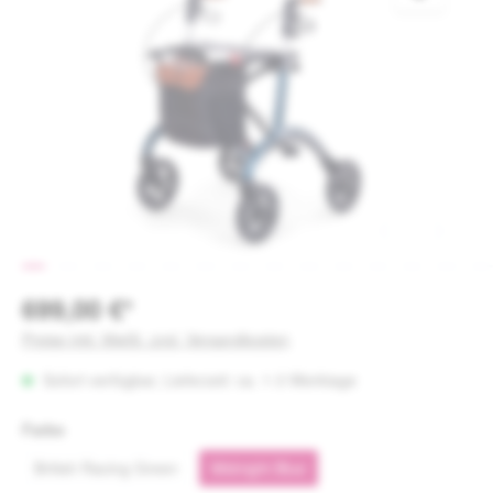
699,00 €*
Preise inkl. MwSt. zzgl. Versandkosten
Sofort verfügbar, Lieferzeit: ca. 1-3 Werktage
auswählen
Farbe
British Racing Green
Midnight Blue