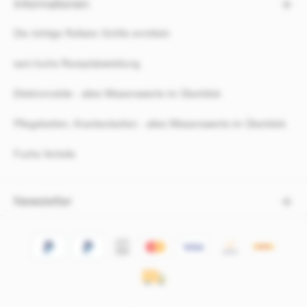
Informationen
Die richtige Rollator Größe ermitteln
sani-fuchs Rezeptabwicklung
Elektromobile - alles Wissenswerte im Überblick
Pflegebetten, Krankenbetten - alles Wissenswerte im Überblick
Fuchs Vorteile
Newsletter