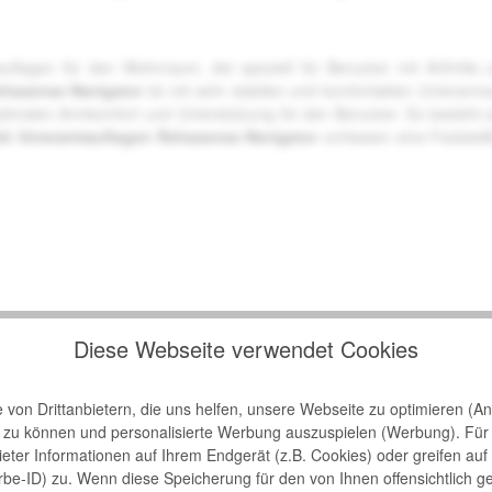
rmauflagen für den Wohnraum, der speziell für Benutzer mit Arthrit
ehasense Navigator
ist mit sehr stabilen und komfortablen Unterarmau
ptimalen Armkomfort und Unterstützung für den Benutzer. Es besteht 
mit Unterarmauflagen Rehasense Navigator
umfassen eine Feststel
Diese Webseite verwendet Cookies
von Drittanbietern, die uns helfen, unsere Webseite zu optimieren (Ana
Höhe
n zu können und personalisierte Werbung auszuspielen (Werbung). Für
Schiebegriffe
bieter Informationen auf Ihrem Endgerät (z.B. Cookies) oder greifen auf
rbe-ID) zu. Wenn diese Speicherung für den von Ihnen offensichtlich g