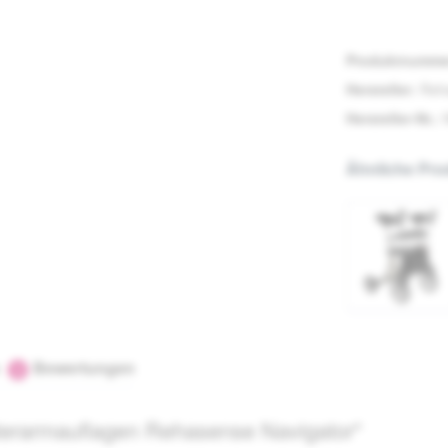
Produktnumme
Hersteller:
Reh
Hersteller-Nr.:
Ähnliche Pro
s
Bewertungen
2
nterarmauflagen Rehasense Navigator"