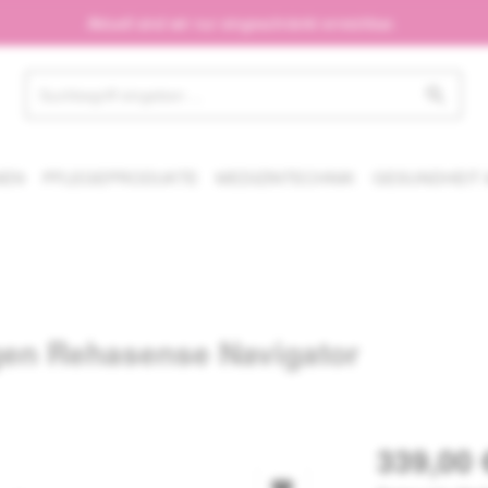
tte nutzen Sie unser Kontaktformular – wir melden uns zeitnah bei Ihne
Aktuell sind wir nur eingeschränkt erreichbar.
NEN
PFLEGEPRODUKTE
MEDIZINTECHNIK
GESUNDHEIT 
agen Rehasense Navigator
339,00 