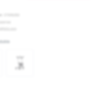
r:
37696282
asense
NRSGL600
dukte