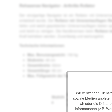
Rehasense Navigator - Arthritis Rollator
Der einzigartige Navigator ist ein Rollator mit Untera
entwickelt wurde. Der
Rollator mit Unterarmauflagen R
tiefen und weich gepolsterten Unterarmauflagen bieten o
und leicht zu reinigen. Die Handbremsen beim
Rollator 
Kraft betrieben werden. Zuverlässig und wartungsfrei.
Technische Informationen
:
Max. Benutzergewicht
: 150 kg
Sitzbreite:
46 cm
Gesamtbreite
: 62cm
Gesamtlänge
: 66 cm
Max. Füllgewicht der Tasche
: 5 kg
Wir verwenden Dienste 
Gewicht
Sitzhöh
Körperläng
soziale Medien anbiete
(ohne
e
e
wir oder die Drittan
Tasche)
Informationen (z.B. We