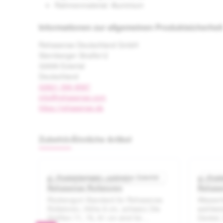
Rahmenmaterial: Aluminium
Informationen zur allgemeinen Produktsicherheit
Rehasense Deutschland GmbH
Sternberger Straße12
32699 Extertal
Deutschland
02821 590 8587
info@rehasense.com
https://rehasense.de
Zubehör
Ähnliche Artikel
Produktgalerie überspringen
ehör
Produktbeispiel – exklusive Zubehör
Produ
für
Rückengurt Standard für
Wasser
ttliche Bewertung von 0 von 5 Sternen
Durchschnittliche Bewertung von 
Rehasense Rollatoren
Rehase
r
Rückengurt Standard für Rehasense
Wasserf
ollator
Rollatoren, Höhe 8 cm, schwarz Die
wahlwei
rung
Größen 71, 76, 81 cm sind für
Deckel,