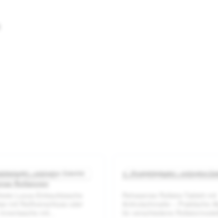
ktbeispiel – exklusive Zubehör
Produktbeispiel – exklusive Zu
dichte Tasche für
Tablett für Rehasense Rollat
0 von 5 Sternen
Durchschnittliche Bewertung von 5 von 5 Sternen
Durchsch
nse Rollatoren
este Luxus-Einkaufstasche
Rehasense Rollator-Tablett mit
se mit Reißverschluss oder
Antirutschmatte – Praktische A
 Innentasche mit
für verschiedene Rollatormode