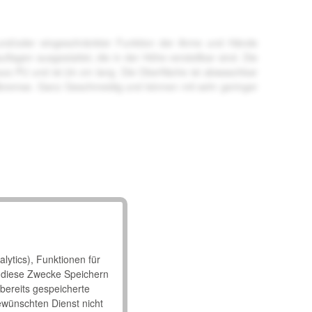
is und/oder eingeschränkter Funktion der Arme und Hände
flagen ausgestattet, die in der Höhe verstellbar sind. Die
aus PU und ist 24 cm lang. Die Oberfläche ist abwaschbar
lbremse. Ganz Geschmeidig und können mit sehr geringer
lytics), Funktionen für
 diese Zwecke Speichern
 bereits gespeicherte
ewünschten Dienst nicht