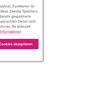
lytics), Funktionen für
 diese Zwecke Speichern
 bereits gespeicherte
ewünschten Dienst nicht
 können Sie jederzeit
Informationen
.
 Cookies akzeptieren