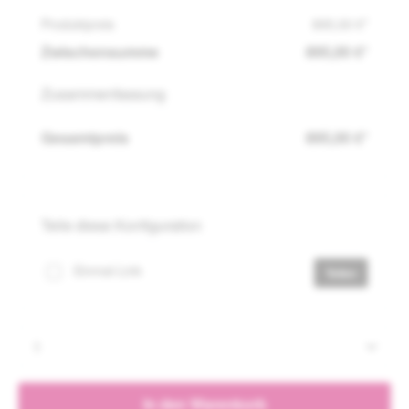
Produktpreis
895,00 €*
Zwischensumme
895,00 €*
Zusammenfassung
Gesamtpreis
895,00 €*
Teile diese Konfiguration
Einmal-Link
Teilen
Produkt Anzahl: Gib den gewünschten Wert e
In den Warenkorb