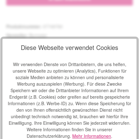
Produktnummer:
37749760
Hersteller:
Burmeier
Hersteller-Nr.:
276349
Diese Webseite verwendet Cookies
Hinweis:
.
Wir verwenden Dienste von Drittanbietern, die uns helfen,
unsere Webseite zu optimieren (Analytics), Funktionen für
Beschreibung
soziale Medien anbieten zu können und personalisierte
Burmeier Dali - schnell und digital Das Pflegebett Burmeier
Werbung auszuspielen (Werbung). Für diese Zwecke
Dali verdankt seinen Erfolg als Deutschlands meistverkauftes
Speichern wir oder die Drittanbieter Informationen auf Ihrem
Pfl…
Mehr
Endgerät (z.B. Cookies) oder greifen auf bereits gespeicherte
Informationen (z.B. Werbe-ID) zu. Wenn diese Speicherung für
Eigenschaften
den von Ihnen offensichtlich gewünschten Dienst nicht
unbedingt technisch notwendig ist, brauchen wir hierfür Ihre
Downloads
2
Einwilligung. Ihre Einwilligung können Sie jederzeit widerrufen.
Bewertungen
Weitere Informationen finden Sie in unserer
1
Datenschutzerklärung.
Mehr Informationen
.