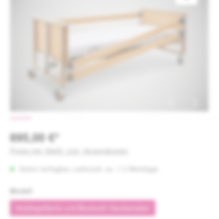
895,00 €*
Preise inkl. MwSt. zzgl. Versandkosten
Sofort verfügbar, Lieferzeit: ca. 1-3 Werktage
auswählen
Modell
Holzliegefläche und Bluetooth Handschalter