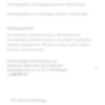
Holzliegefläche und kabelgebundenem Handschalter
Metallliegefläche und kabelgebundenem Handschalter
(Diese Option ist zurzeit nicht verfügbar.)
Aufbauservice
Die Lieferung ist kostenlos bis zur Bordsteinkante.
Grundsätzlich sind alle Produkte mit wenigen Handgriffen
komplett einsatzbereit. Sie können jedoch auch unseren
Premium Service buchen.
Endmontage, Einweisung und
Verpackungsentsorung (Lieferzeit
Verlängerung um ca. 5-10 Werktage)
(+300,00 €)*
Pro-Stück-Aufschläge