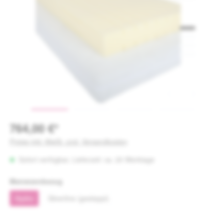
764,00 €*
Preise inkl. MwSt. zzgl. Versandkosten
Sofort verfügbar, Lieferzeit: ca. 20 Werktage
auswählen
Matratzenbezug
Hydro
Silverline (gesteppt)