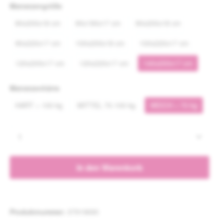
auswählen
Matratzengröße
80x200x18 cm
90x190x17 cm
90x200x18 cm
90x220x17 cm
100x200x18 cm
100x220x17 cm
120x200x17 cm
120x220x17 cm
140x200x17 cm
auswählen
Matratzenhärte
HART > 100 kg
MITTEL 70-100 kg
WEICH < 70 kg
Produkt Anzahl: Gib den gewünschten Wert e
In den Warenkorb
Produktnummer:
37919690