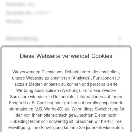
Hersteller:
aks
Hersteller-Nr.:
2100317
Hinweis:
.
Beschreibung
aks purawell puraflex - die 7-Zonen-Matratze Die Matratze aks
pura purawell puraflex gibt es in den Härtegraden weich,
Diese Webseite verwendet Cookies
mediu…
Mehr
Eigenschaften
Wir verwenden Dienste von Drittanbietern, die uns helfen,
unsere Webseite zu optimieren (Analytics), Funktionen für
Downloads
3
soziale Medien anbieten zu können und personalisierte
Werbung auszuspielen (Werbung). Für diese Zwecke
Bewertungen
Speichern wir oder die Drittanbieter Informationen auf Ihrem
Endgerät (z.B. Cookies) oder greifen auf bereits gespeicherte
Informationen (z.B. Werbe-ID) zu. Wenn diese Speicherung für
den von Ihnen offensichtlich gewünschten Dienst nicht
unbedingt technisch notwendig ist, brauchen wir hierfür Ihre
Einwilligung. Ihre Einwilligung können Sie jederzeit widerrufen.
Produktgalerie überspringen
Zubehör