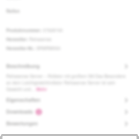
auswählen
Reifen
Produktnummer:
37928745
Hersteller:
Rehasense
Hersteller-Nr.:
SRWRM550
Beschreibung
Rehasense Server – Rollator mit großem Stil Das Besondere
an dem Leichtgewichtrollator Rehasense Server ist sein
Gewicht und…
Mehr
Eigenschaften
Downloads
2
Bewertungen