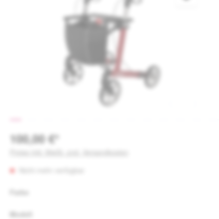
100,00 €*
Preise inkl. MwSt. zzgl. Versandkosten
Nicht mehr verfügbar
auswählen
Farbe
auswählen
Modell