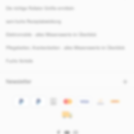
Die richtige Rollator Größe ermitteln
sani-fuchs Rezeptabwicklung
Elektromobile - alles Wissenswerte im Überblick
Pflegebetten, Krankenbetten - alles Wissenswerte im Überblick
Fuchs Vorteile
Newsletter