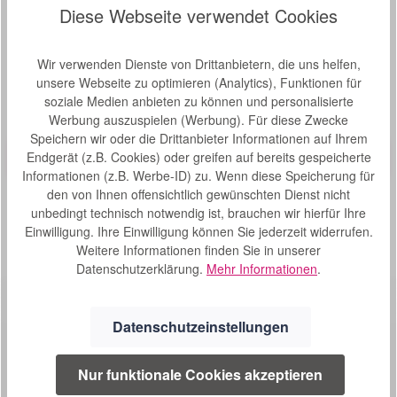
Diese Webseite verwendet Cookies
Produktgalerie überspringen
Wir verwenden Dienste von Drittanbietern, die uns helfen,
Zubehör
unsere Webseite zu optimieren (Analytics), Funktionen für
soziale Medien anbieten zu können und personalisierte
Produktbeispiel – exklusive Zubehör
Werbung auszuspielen (Werbung). Für diese Zwecke
Rückengurt Standard für Rehasense Rollatoren
Bewertung von 0 von 5 Sternen
Durchschnittliche Bew
Speichern wir oder die Drittanbieter Informationen auf Ihrem
Rückengurt Standard für Rehasense Rollatoren, Höhe 8
Endgerät (z.B. Cookies) oder greifen auf bereits gespeicherte
cm, schwarz Die Größen 71, 76, 81 cm sind für folgende
Informationen (z.B. Werbe-ID) zu. Wenn diese Speicherung für
Modelle geeignet: Athlon Server Router Navigator Die
den von Ihnen offensichtlich gewünschten Dienst nicht
Größen 86 und 91 cm sind für folgende Modelle geeignet:
unbedingt technisch notwendig ist, brauchen wir hierfür Ihre
Server HD Athlon HD Explorer
Einwilligung. Ihre Einwilligung können Sie jederzeit widerrufen.
S
39,00 €*
Weitere Informationen finden Sie in unserer
o
Datenschutzerklärung.
Mehr Informationen
.
f
o
r
Datenschutzeinstellungen
t
v
e
Nur funktionale Cookies akzeptieren
r