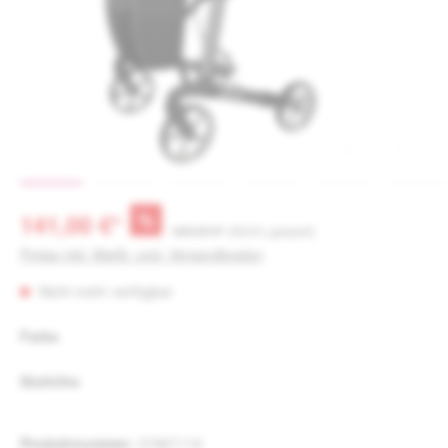
%
141,00 €*
349,00 €*
(59.6% gespart)
Preise inkl. MwSt. zzgl. Versandkosten
Nicht mehr verfügbar
auswählen
Farbe
auswählen
Sitzhöhe
Produktnummer:
37967119