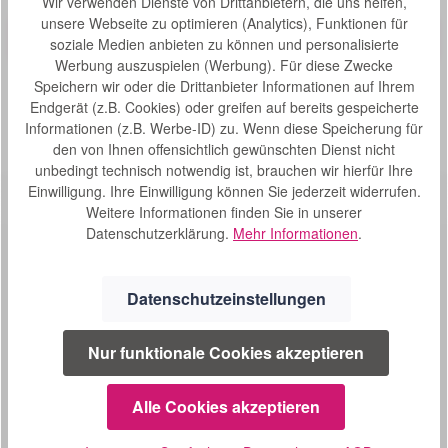
Wir verwenden Dienste von Drittanbietern, die uns helfen,
Bewertung von 0 von 5 Sternen
Durchschnittliche Bew
unsere Webseite zu optimieren (Analytics), Funktionen für
Die praktische Reisetasche von Rehasense dient für einen
soziale Medien anbieten zu können und personalisierte
vereinfachten Transport Ihres Rollators. So wird Ihr
Werbung auszuspielen (Werbung). Für diese Zwecke
Rollator bei Ausflügen oder Reisen vor Schmutz und
Speichern wir oder die Drittanbieter Informationen auf Ihrem
Schäden bewahrt Farbe: SchwarzGewicht der Tasche:
Endgerät (z.B. Cookies) oder greifen auf bereits gespeicherte
0,52 kg Für folgende Modelle geeignet: Athlon SL Server
S
34,00 €*
Router
Informationen (z.B. Werbe-ID) zu. Wenn diese Speicherung für
o
den von Ihnen offensichtlich gewünschten Dienst nicht
f
unbedingt technisch notwendig ist, brauchen wir hierfür Ihre
o
Einwilligung. Ihre Einwilligung können Sie jederzeit widerrufen.
r
Weitere Informationen finden Sie in unserer
t
Datenschutzerklärung.
Mehr Informationen
.
v
e
r
Datenschutzeinstellungen
f
SERVICE
ü
Nur funktionale Cookies akzeptieren
g
02241 1694604
b
a
Montag bis Donnerstag
Alle Cookies akzeptieren
r
09:00 - 16:00 Uhr
,
und Freitag 08:30 bis 14:00 Uhr