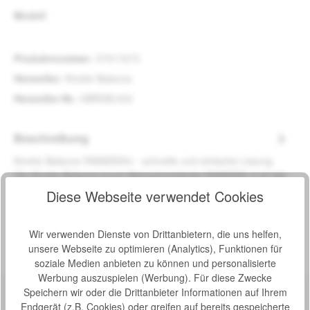
auswählen
Modell
Produktnummer:
37917673
Hersteller:
Kinetic Balance
Hersteller-Nr.:
KBRDB.002
Beschreibung
Kinetic Balance RAINDEK® - schnelle und einfache Lösung
Die Kinetic Balance kurze Beinschutzdecke RAINDEK ® ist wie
eine Reg…
Mehr
Diese Webseite verwendet Cookies
Bewertungen
Wir verwenden Dienste von Drittanbietern, die uns helfen,
unsere Webseite zu optimieren (Analytics), Funktionen für
soziale Medien anbieten zu können und personalisierte
Werbung auszuspielen (Werbung). Für diese Zwecke
Speichern wir oder die Drittanbieter Informationen auf Ihrem
Endgerät (z.B. Cookies) oder greifen auf bereits gespeicherte