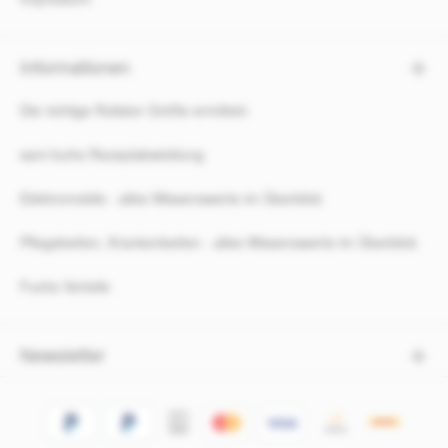
Informationen
Die richtige Rollator Größe ermitteln
sani-fuchs Rezeptabwicklung
Elektromobile - alles Wissenswerte im Überblick
Pflegebetten, Krankenbetten - alles Wissenswerte im Überblick
Fuchs Vorteile
Newsletter