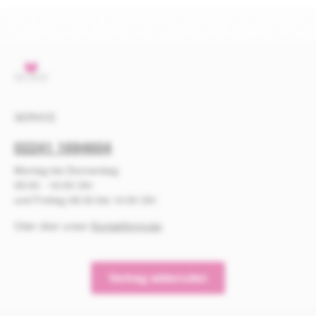
SERVICE
02241 1694604
Montag bis Donnerstag
09:00 - 16:00 Uhr
und Freitag 08:30 bis 14:00 Uhr
Oder über unser
Kontaktformular
.
Vertrag widerrufen