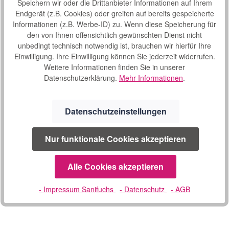
Speichern wir oder die Drittanbieter Informationen auf Ihrem
Endgerät (z.B. Cookies) oder greifen auf bereits gespeicherte
Produktnummer:
37669759
Informationen (z.B. Werbe-ID) zu. Wenn diese Speicherung für
Hersteller:
Invacare
den von Ihnen offensichtlich gewünschten Dienst nicht
Hersteller-Nr.:
1676212
unbedingt technisch notwendig ist, brauchen wir hierfür Ihre
Einwilligung. Ihre Einwilligung können Sie jederzeit widerrufen.
Weitere Informationen finden Sie in unserer
Beschreibung
Datenschutzerklärung.
Mehr Informationen
.
Invacare CometPro – Kraft und Leistung im Premium Paket
Das neue Invacare Elektromobil CometPro ist gemacht für
Datenschutzeinstellungen
Outdoor-Akti…
Mehr
Eigenschaften
Nur funktionale Cookies akzeptieren
Video
Alle Cookies akzeptieren
Downloads
2
Bewertungen
- Impressum Sanifuchs
- Datenschutz
- AGB
4