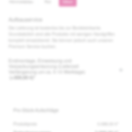
Himmelsblau
Rot
Silber
Aufbauservice
Die Lieferung ist kostenlos bis zur Bordsteinkante.
Grundsätzlich sind alle Produkte mit wenigen Handgriffen
komplett einsatzbereit. Sie können jedoch auch unseren
Premium Service buchen.
Endmontage, Einweisung und
Verpackungsentsorung (Lieferzeit
Verlängerung um ca. 5-10 Werktage)
(+300,00 €)*
Pro-Stück-Aufschläge
Produktpreis
3.088,00 €*