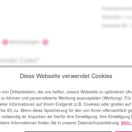
Produktnumme
Hersteller:
Inva
Hersteller-Nr.:
s
Bewertungen
1
1
mobil Colibri"
al eng wird
Diese Webseite verwendet Cookies
l und wendig und somit besonders für enge Räumlichkeiten geeigne
 schlecht zu Fuß ist, kann jetzt mit dem
Elektromobil Invacare Colib
von Drittanbietern, die uns helfen, unsere Webseite zu optimieren (Ana
n zu können und personalisierte Werbung auszuspielen (Werbung). Für
bieter Informationen auf Ihrem Endgerät (z.B. Cookies) oder greifen auf
rbe-ID) zu. Wenn diese Speicherung für den von Ihnen offensichtlich g
notwendig ist, brauchen wir hierfür Ihre Einwilligung. Ihre Einwilligung
itere Informationen finden Sie in unserer Datenschutzerklärung.
Mehr 