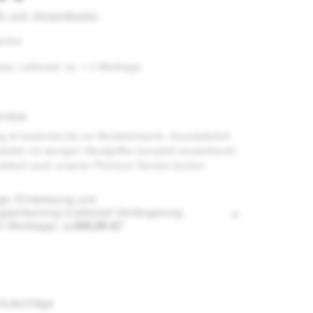
St. zzgl. Versandkosten
nfrei
bar, Lieferzeit: ca. 1-3 Werktage
rvice
g ist kostenlos bis zur Bordsteinkante. Grundsätzlich
odukte mit wenigen Handgriffen komplett einsatzbereit.
jedoch auch unseren Premium Service buchen.
e, Einweisung und
sentsorung (Lieferzeit Verlängerung
10 Werktage)
(+300,00 €)*
-Aufschläge