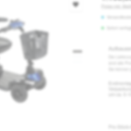
Preise inkl. Mw
Versandkoste
Sofort verfüg
Aufbause
Die Lieferun
sind alle Pr
Sie können 
Endmontag
Verpackung
um ca. 5-
Pro-Stück