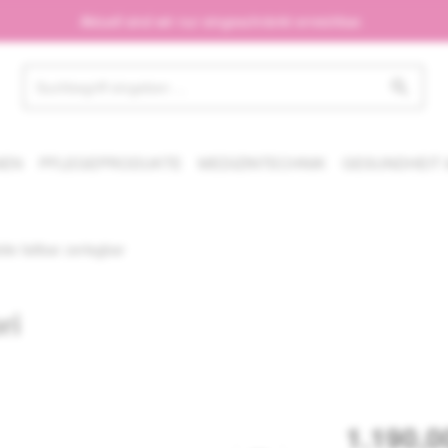
Aktuell sind wir nur eingeschränkt erreichbar.
NEN
PFLEGEPRODUKTE
MEDIZINTECHNIK
GESUNDHEIT 
le faltbar zerlegbar
ri
1.190,0