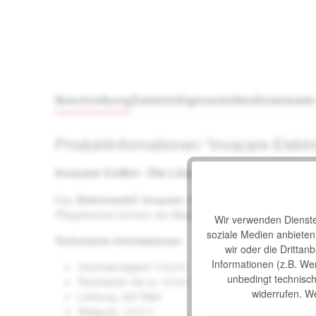
Beschreibung
Zubehör
Eigenschaften
Download
Produktinformationen "Invacare Elektro
Invacare Colibri - Die Lösung, wenn es öfter einm
Das
Elektromobil Invacare Colibri
ist besonders schma
Pflegeheimen können die Wege manchmal länger sein - wer
Wir verwenden Dienste 
soziale Medien anbiete
Technische Informationen
:
wir oder die Drittan
Informationen (z.B. We
Geschwindigkeit: 6 km/h
unbedingt technisch 
Reichweite: bis zu 14 km
widerrufen. We
Leistung: 200 Watt
Steigung: 10,5 %