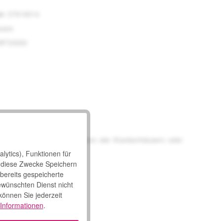
r:
37616014
care
AFC0000
t. Innerhalb von Institutionen wie Krankenhäusern oder
ri
fahren.
lytics), Funktionen für
 diese Zwecke Speichern
 bereits gespeicherte
ewünschten Dienst nicht
 können Sie jederzeit
Informationen
.