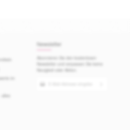
Newsletter
Abonnieren Sie den kostenlosen
mitteln
Newsletter und verpassen Sie keine
Neuigkeit oder Aktion.
werte im
E-Mail-Adresse*
Ich habe die
 alles
Die mit einem Stern (*) markierten
Datenschutzbestimmungen
zur
Felder sind Pflichtfelder.
Kenntnis genommen und die
AGB
gelesen und bin mit ihnen
einverstanden.