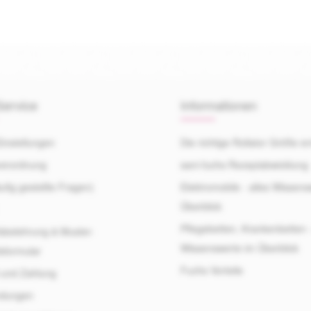
ervice
Informationen
instellungen
Die richtige Rollator Größe er
verordnung
sani-fuchs Rezeptabwicklung
fig gestellte Fragen)
Elektromobile - alles Wissens
Überblick
Pflegebetten, Krankenbetten -
sbelehrung & Muster-
Wissenswerte im Überblick
sformular
Fuchs Vorteile
 und Zahlung
ndungen