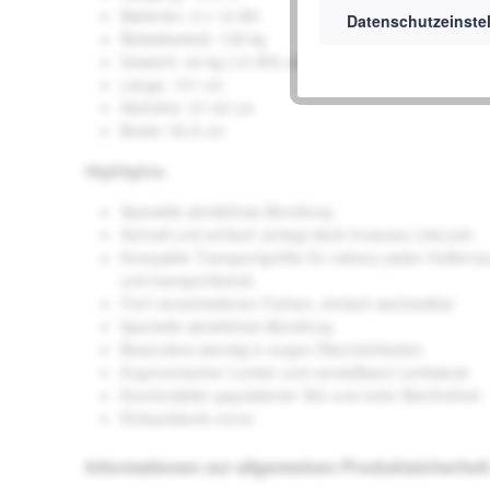
Batterien: 2 x 12 AH
Datenschutzeinste
Belastbarkeit: 136 kg
Gewicht: 44 kg (12 AH) oder 49 kg (18 AH)
Länge: 101 cm
Sitzhöhe: 37-42 cm
Breite: 50,5 cm
Highlights:
Spezielle abriebfreie Bereifung
Schnell und einfach zerlegt dank Invacare LiteLock
Kompakte Transportgröße für nahezu jeden Kofferraum 
und transportbereit.
Fünf verschiedenen Farben, einfach wechselbar
Spezielle abriebfreie Bereifung
Besonders wendig in engen Räumlichkeiten
Ergonomischer Lenker und verstellbare Lenksäule
Komfortabler gepolsterter Sitz und mehr Beinfreiheit
Einkaufskorb vorne
Informationen zur allgemeinen Produktsicherheit