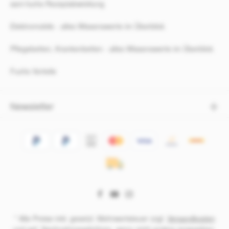
sani-fuchs Rezeptabwicklung
Elektromobile - alles Wissenswerte im Überblick
Pflegebetten, Krankenbetten - alles Wissenswerte im Überblick
Fuchs Vorteile
Newsletter
* Alle Preise inkl. gesetzl. Mehrwertsteuer zzgl.
Versandkosten