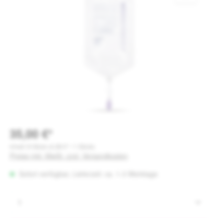
35,00 €*
Inhalt:
8 Stück
(4,38 €* / 1 Stück)
Preise inkl. MwSt. zzgl. Versandkosten
Sofort verfügbar, Lieferzeit: ca. 1-3 Werktage
Produkt Anzahl: Gib den gewünschten Wert e