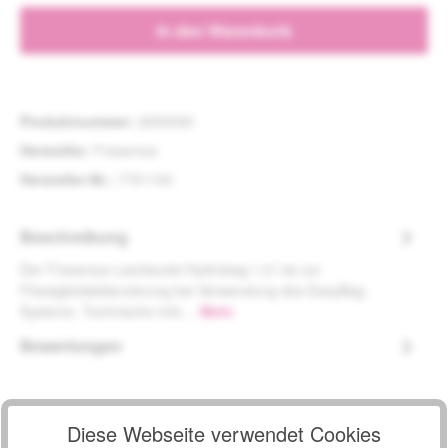
In den Warenkorb
Produktnummer:
2650090
Hersteller:
Fresenius
Hersteller-Nr.:
7751100
Beschreibung
Der Fresenius Leerbeutel Hydrobag 1,5 l ist zur
Flüssigkeitsbilanzierung bei Verwendung des EasyBag-
Systems. Technische Info…
Mehr
Bewertungen
Diese Webseite verwendet Cookies