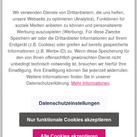
Produktgalerie überspringen
Kunden haben sich auch angesehen
Wir verwenden Dienste von Drittanbietern, die uns helfen,
unsere Webseite zu optimieren (Analytics), Funktionen für
Produktbeispiel – exklusive Zubehör
soziale Medien anbieten zu können und personalisierte
Fresenius Schwerkraftüberleitsystem GraviSet
Bewertung von 0 von 5 Sternen
Durchschnittliche Bew
Varioline
Werbung auszuspielen (Werbung). Für diese Zwecke
Speichern wir oder die Drittanbieter Informationen auf Ihrem
Das Fresenius Schwerkraftüberleitsystem GraviSet
Varioline dient dem universellen Ansatz mit
Endgerät (z.B. Cookies) oder greifen auf bereits gespeicherte
Belüftungsventil für Kronkorken- und Weithalsflaschen
Informationen (z.B. Werbe-ID) zu. Wenn diese Speicherung für
sowie für EasyBag und andere vorbefüllte Nahrungsbeutel.
Inhalt:
30 Stück
(6,83 €* / 1 Stück)
den von Ihnen offensichtlich gewünschten Dienst nicht
Technische Informationen: Materialbeschaffenheit: Latex
S
205,00 €*
unbedingt technisch notwendig ist, brauchen wir hierfür Ihre
frei, DEHP frei Inhalt: 30 Stück Hilfsmittelnummer:
o
Einwilligung. Ihre Einwilligung können Sie jederzeit widerrufen.
03.99.13.0008 PZN: 10794892 Highlights: DEHP-freie
f
Weitere Informationen finden Sie in unserer
Systeme, 180 cm lang Transparente Tropfkammer
o
Rollenklemme Medikamentenport in Form eines
Datenschutzerklärung.
Mehr Informationen
.
r
Dreiwegehahns inklusive vorkonnektiertem
FrekaMediAdapter. Universell kompatibel mit enteralen
t
Spritzen (ENLock / ENFit™) Dekonnektierbarer Freka
v
Datenschutzeinstellungen
ENLock / ENFit™-Stufenadapter für eine stabile „Steck-
e
und Drehverbindung“ (z. B. ENLock / ENFit™-
r
Trichteransatz einer Ernährungssonde) ENFit™-Ansatz für
Nur funktionale Cookies akzeptieren
f
eine stabile „Drehverbindung“ (z. B. ENFit™-Ansatz einer
SERVICE
ü
Ernährungssonde) Beiliegend im Set: Freka Connect
Adapter, ENFit™ – LuerLock für eine Verbindung der
g
02241 1694604
Alle Cookies akzeptieren