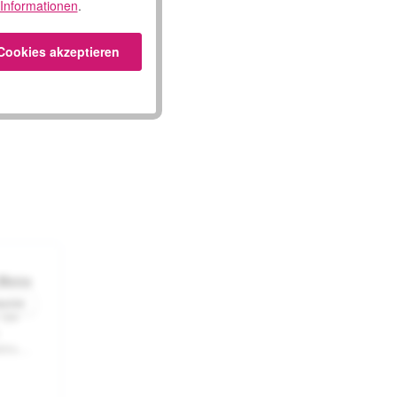
Informationen
.
 Cookies akzeptieren
 Metro
nittliche Bewertung von 5 von 5 Sternen
behör
 Sie
etro
 überall
m