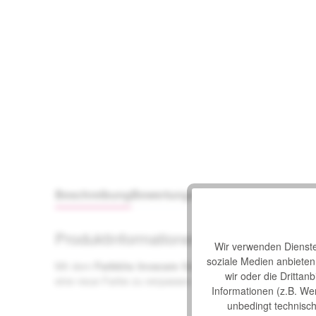
Beschreibung
Bewertungen
Produktinformationen "Farbkits Invacare
Wir verwenden Dienste 
soziale Medien anbiete
Mit dem
Farbkits Invacare für Elektromobile 6-teilig
bri
wir oder die Drittan
eine neue Farbe zu verpassen. Beim Kauf eines Elektromo
Informationen (z.B. We
unbedingt technisch 