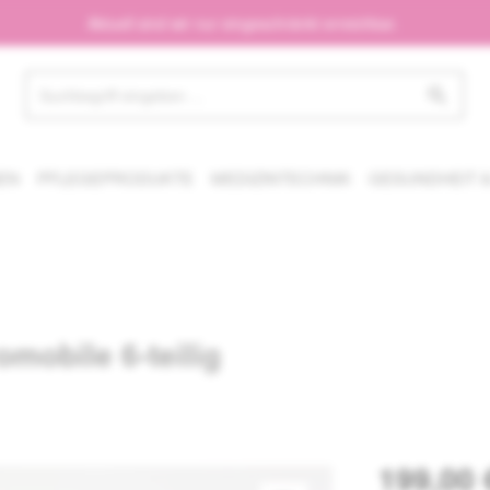
Aktuell sind wir nur eingeschränkt erreichbar.
EN
PFLEGEPRODUKTE
MEDIZINTECHNIK
GESUNDHEIT &
omobile 6-teilig
199,00 