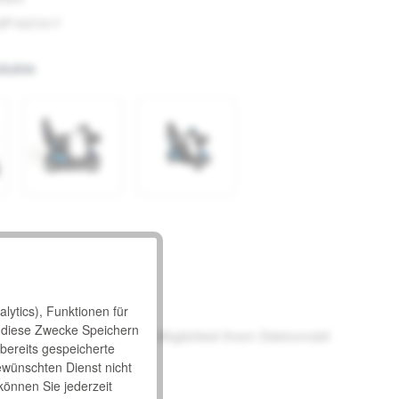
SP1637417
dukte
lytics), Funktionen für
 diese Zwecke Speichern
kit haben Sie jederzeit die Möglichkeit Ihrem Elektromobil
 bereits gespeicherte
mfang enthalten.
ewünschten Dienst nicht
 können Sie jederzeit