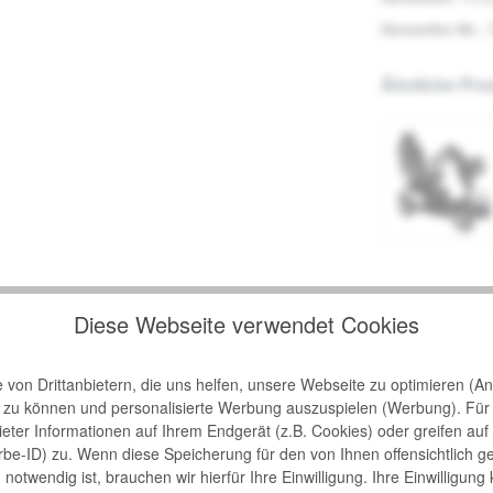
Hersteller-Nr.:
Ähnliche Pro
Diese Webseite verwendet Cookies
 für Elektromobile 6-teilig"
von Drittanbietern, die uns helfen, unsere Webseite zu optimieren (Ana
n zu können und personalisierte Werbung auszuspielen (Werbung). Für
ngen Sie Farbe in Ihr Leben und auf Ihr Elektromobil. Mit diesem Farb
bieter Informationen auf Ihrem Endgerät (z.B. Cookies) oder greifen auf
biles von der Firma Invacare ist immer die gewählte Farbe im Lieferu
rbe-ID) zu. Wenn diese Speicherung für den von Ihnen offensichtlich g
notwendig ist, brauchen wir hierfür Ihre Einwilligung. Ihre Einwilligung