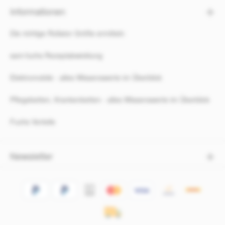
Informationen
Die richtige Rollator Größe ermitteln
sani-fuchs Rezeptabwicklung
Elektromobile - alles Wissenswerte im Überblick
Pflegebetten, Krankenbetten - alles Wissenswerte im Überblick
Fuchs Vorteile
Newsletter