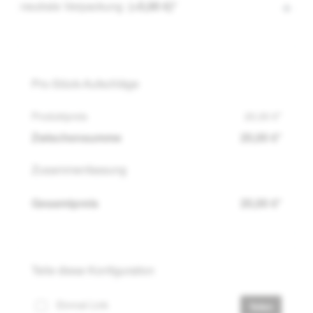
neutrale Verpackung
(+5,00 €)*
Pro-Stück-Aufschläge
Produktpreis
20,00 €*
Zwischensumme
20,00 €*
Zusammenfassung
Gesamtpreis
20,00 €*
Teile diese Konfiguration
Einmal-Link
Teilen