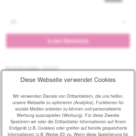
Produkt Anzahl: Gib den gewünschten Wert e
In den Warenkorb
Produktnummer:
2636455
Hersteller:
TZMO Seni
Diese Webseite verwendet Cookies
Hersteller-Nr.:
SE-095-MI15-SC3
Wir verwenden Dienste von Drittanbietern, die uns helfen,
unsere Webseite zu optimieren (Analytics), Funktionen für
Beschreibung
soziale Medien anbieten zu können und personalisierte
Atmungsaktive anatomische Einlagen sind für Frauen mit
Werbung auszuspielen (Werbung). Für diese Zwecke
leichter bis mittlerer Inkontinenz geeignet. Die perfekte Lösung
Speichern wir oder die Drittanbieter Informationen auf Ihrem
für…
Mehr
Endgerät (z.B. Cookies) oder greifen auf bereits gespeicherte
Informationen (z.B. Werbe-ID) zu. Wenn diese Speicherung für