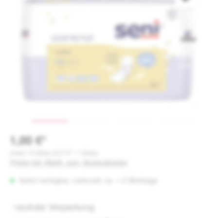
1,00 €*
Inhalt:
15 Stück
(0,07 €* / 1 Stück)
Preise inkl. MwSt. zzgl. Versandkosten
Sofort verfügbar, Lieferzeit: ca. 1-3 Werktage
neutrale Verpackung