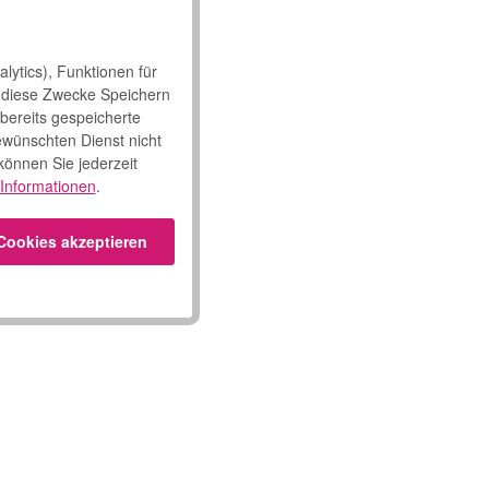
lytics), Funktionen für
 diese Zwecke Speichern
 bereits gespeicherte
ewünschten Dienst nicht
 können Sie jederzeit
Informationen
.
 Cookies akzeptieren