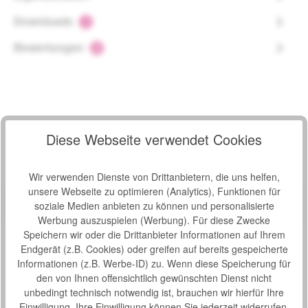
Downloads
1
Bewertungen
2
Produktgalerie überspringen
Zubehör
Diese Webseite verwendet Cookies
Produktbeispiel – exklusive Zubehör
Regenponcho für Rollator
Wir verwenden Dienste von Drittanbietern, die uns helfen,
Bewertung von 5 von 5 Sternen
Durchschnittliche Bew
unsere Webseite zu optimieren (Analytics), Funktionen für
Bestes Material und bequemes An- und AusziehenDie
soziale Medien anbieten zu können und personalisierte
Regencapes bestehen aus leichtem Soft-Nylongewebe.
Werbung auszuspielen (Werbung). Für diese Zwecke
Alle Nähte sind verschweißt und dadurch wasserdicht. Die
Speichern wir oder die Drittanbieter Informationen auf Ihrem
weit geschnittenen Ärmel mit Klettverschluss sorgen für
Endgerät (z.B. Cookies) oder greifen auf bereits gespeicherte
problemloses An- und AusziehenGröße: Erwachsene
Informationen (z.B. Werbe-ID) zu. Wenn diese Speicherung für
S
70,99 €*
den von Ihnen offensichtlich gewünschten Dienst nicht
o
unbedingt technisch notwendig ist, brauchen wir hierfür Ihre
f
Einwilligung. Ihre Einwilligung können Sie jederzeit widerrufen.
o