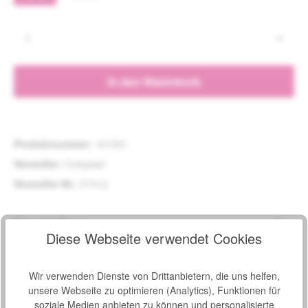
Produkt Anzahl: Gib den gewünschten Wert e
In den Warenkorb
Produktnummer:
161261
Hersteller:
Coloplast
Hersteller-Nr.:
27412
Beschreibung
Diese Webseite verwendet Cookies
Der Coloplast Einmalkatheter SpeediCath® für Männer ist
hydrophil beschichtet und gehört zu der neuesten Katheter-
Generation…
Mehr
Wir verwenden Dienste von Drittanbietern, die uns helfen,
unsere Webseite zu optimieren (Analytics), Funktionen für
Bewertungen
soziale Medien anbieten zu können und personalisierte