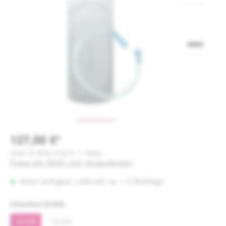
127,00 €*
Inhalt:
30 Stück
(4,23 €* / 1 Stück)
Preise inkl. MwSt. zzgl. Versandkosten
Sofort verfügbar, Lieferzeit: ca. 1-3 Werktage
auswählen
Charriere-Größe
12 CH
14 CH