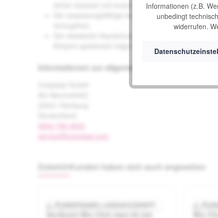
sicher anpasst und ausreichend Druck ausübt, um da
Informationen (z.B. We
Der anpassungsfähige konvexe Hautschutz mit integri
unbedingt technisch 
einzugehen.
widerrufen. We
Der elastische Hautschutz ist sehr dehnbar und geht 
Körpers spielerisch folgen zu können. Wie die Haut,
Datenschutzeinste
Informationen zur allgemeinen Produktsicherheit
Coloplast GmbH
Am Neumarkt42
22041 Hamburg
Deutschland
0800-780 9000
service@coloplast.com
Zubehör
Kunden haben sich auch angesehen
Produktgalerie überspringen
Produktbeispiel – exklusive Zubehör
Produ
Coloplast geschlossene Beutel
Colopla
Durchschnittliche Bewertung von 
SenSura® Mio Click maxi 60 mm
Mio Cli