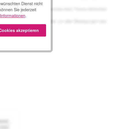
ewünschten Dienst nicht
lität, ohne dabei einen Kompromiss beim Thema Sicherheit
 können Sie jederzeit
Informationen
.
über eine natürliche Elastizität, um allen Bewegungen des
 des Körpers dehnt.
 Cookies akzeptieren
behör
eutel
nittliche Bewertung von 0 von 5 Sternen
 maxi