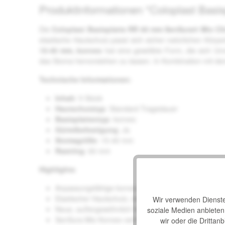
Produktinformationen "Coloplast Bas
Die
Coloplast Basisplatte RR 60 mm SenSura® Mio Cl
elastische Hautschutz passt sich sicher natürlichen Körp
15-40 mm, konvex
hat eine gewölbte Form, die sich U
das Stoma hervorstehen zu lassen. In Kombination mit dem
Technische Informationen:
Inhalt
: 5 Stück
Hautschutztyp
: Standard Tragedauer
Basisplattentyp
: konvex
Gürtelbefestigung
: Ja
Stomagröße
: 15-40 mm
Rastring
: 60 mm
Highlights
:
Anpassungsfähige konvexe Form mit integrierten FlexLi
Elastischer Hautschutz, der sich individuellen Körper
Wir verwenden Dienste 
Neue, außergewöhnlich flexible Rastringverbindung fü
soziale Medien anbiete
SenSura Mio Konvex verfügt über eine anpassungsfä
wir oder die Drittan