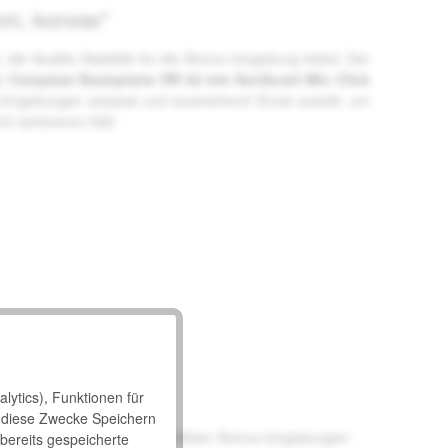
mm, konvex"
 die flexible Stabilität für die Stoma-Umgebung bietet. Der
ie
Coloplast Basisplatte RR 60 mm SenSura® Mio Click
a-Umgebungen anpasst und ausreichend Druck ausübt, um
ch sichereren Halt.
lytics), Funktionen für
 diese Zwecke Speichern
 unebenen und nach innen gewölbten Stoma-Umgebungen
 bereits gespeicherte