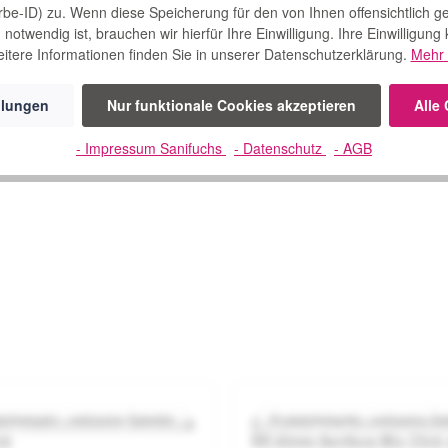
s Stoma hervorstehen zu lassen*.
rbe-ID) zu. Wenn diese Speicherung für den von Ihnen offensichtlich g
erten FlexLines sorgt für eine neue Dimension an Komfort und Flexibi
notwendig ist, brauchen wir hierfür Ihre Einwilligung. Ihre Einwilligung
itere Informationen finden Sie in unserer Datenschutzerklärung.
Mehr 
immer wieder in seine ursprüngliche Form zurück. Unsere Haut verfügt 
 dehnt sich SenSura Mio Konvex, wenn die Haut sich mit der Bewegung
llungen
Nur funktionale Cookies akzeptieren
Alle
- Impressum Sanifuchs
- Datenschutz
- AGB
ktbeispiel – exklusive Zubehör
Produktbeispiel – exklusive Zu
st Ausstreifbeutel SenSura®
Coloplast Uro Mehrkammerb
0 von 5 Sternen
Durchschnittliche Bewertung von 0 von 5 Sternen
Durchsch
ck
RR 60mm SenSura Mio Click