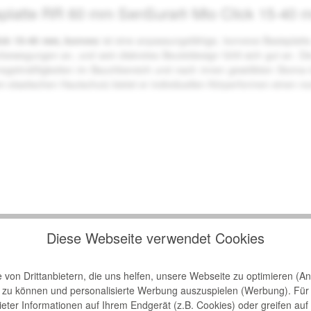
isplatte RR 60 mm SenSura® Mio Click 15-40 
ick 15-40 mm, konvex
ist eine anpassungsfähige, konvexe Basisplatte,
erbewegungen an, und sein diskretes Beuteldesign fühlt sich gut an. D
nregelmäßigkeiten im Bauchbereich und nach innen gewölbten Stom
 elastischen Hautschutz bietet er individuellen Körperformen einen no
Diese Webseite verwendet Cookies
nes für eine neue Dimension an Stabilität und Flexibilität.
formen anpasst und sicher sitzt.
von Drittanbietern, die uns helfen, unsere Webseite zu optimieren (Ana
r ein noch stärkeres Gefühl von Sicherheit
n zu können und personalisierte Werbung auszuspielen (Werbung). Für
hige, konvexe Schale sowie einen elastischen Hautschutz, der sich
bieter Informationen auf Ihrem Endgerät (z.B. Cookies) oder greifen auf