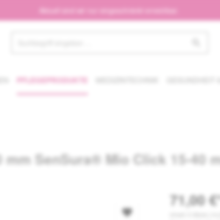
Aktuell sind wir nur eingeschränkt erreichbar.
EN
PFLEGEPRODUKTE
MEDIZINTECHNIK
GESUNDHEIT &
60 mm SenSura® Mio Click 15-40 
71,00 €
Inhalt:
5 Stück
(14,