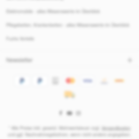
Elektromobile - alles Wissenswerte im Überblick
Pflegebetten, Krankenbetten - alles Wissenswerte im Überblick
Fuchs Vorteile
Newsletter
* Alle Preise inkl. gesetzl. Mehrwertsteuer zzgl.
Versandkosten
und ggf. Nachnahmegebühren, wenn nicht anders angegeben.