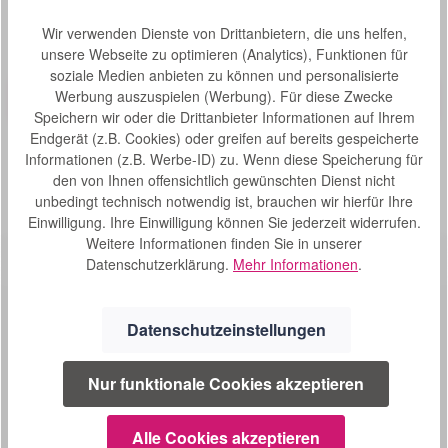
Wir verwenden Dienste von Drittanbietern, die uns helfen,
unsere Webseite zu optimieren (Analytics), Funktionen für
Produktbeispiel – exklusive Zubehör
Standardrollstuhl Bischoff und Bischoff S-Eco 300
Bewertung von 0 von 5 Sternen
Durchschnittliche Bew
soziale Medien anbieten zu können und personalisierte
Werbung auszuspielen (Werbung). Für diese Zwecke
Bischoff und Bischoff S-Eco 300 - viel Flexibilität Beim
Standardrollstuhl Bischoff und Bischoff S-Eco 300 handelt
Speichern wir oder die Drittanbieter Informationen auf Ihrem
es sich um einen hochwertigen Rollstuhl aus dem Hause
Endgerät (z.B. Cookies) oder greifen auf bereits gespeicherte
Bischoff und Bischoff. Der Rollstuhl wurde so ausgelegt,
Informationen (z.B. Werbe-ID) zu. Wenn diese Speicherung für
dass er dem Nutzer viele Vorteile bietet und seinen
den von Ihnen offensichtlich gewünschten Dienst nicht
S
228,00 €*
Bedürfnissen gerecht wird. Durch die vielfältigen
unbedingt technisch notwendig ist, brauchen wir hierfür Ihre
Einstellungsmöglichkeiten und der optimalen
o
Einwilligung. Ihre Einwilligung können Sie jederzeit widerrufen.
Anpassbarkeit hinsichtlich Sitzhöhe, Sitzwinkel und der
f
Unterschenkellänge lässt der Standardrollstuhl Bischoff
Weitere Informationen finden Sie in unserer
o
und Bischoff S-Eco 300 an Ihre individuellen Körpermaße
Datenschutzerklärung.
Mehr Informationen
.
r
einstellen. Technische Informationen: Gewicht: 18,4 kg
t
Gesamtbreite: SB + 19 cm Gesamtlänge mit Beinstützen:
v
103 cm Gesamtlänge ohne Beinstützen: 77,5 cm
Datenschutzeinstellungen
Gesamthöhe: 87 - 90,5 cm Sitzbreite: 37 - 52 cm Sitztiefe:
e
42 cm Sitzhöhe vorne: 47 -51 cm, standardmäßig
r
eingestellt 51 cm Rückenlehne: 40 cm Faltmaß: 33 cm
f
Nur funktionale Cookies akzeptieren
maximale Belastbarkeit: 125 kg Material: Stahl
SERVICE
ü
Farbe: grau Lieferumfang: Duo-Seitenteile desk/lang
g
abschwenkbar Radstandverlängerung Adapterblock
02241 1694604
Alle Cookies akzeptieren
b
variable Sitzhöheneinstellung