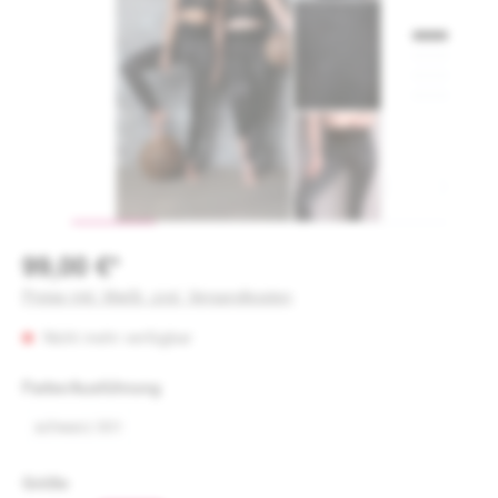
99,00 €*
Preise inkl. MwSt. zzgl. Versandkosten
Nicht mehr verfügbar
auswählen
Farbe/Ausführung
schwarz 001
auswählen
Größe