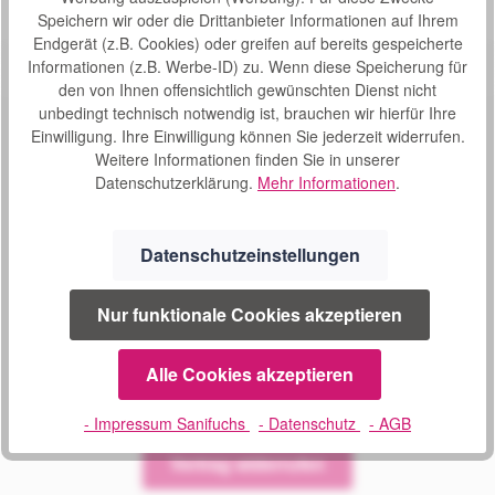
Speichern wir oder die Drittanbieter Informationen auf Ihrem
Endgerät (z.B. Cookies) oder greifen auf bereits gespeicherte
Informationen (z.B. Werbe-ID) zu. Wenn diese Speicherung für
den von Ihnen offensichtlich gewünschten Dienst nicht
unbedingt technisch notwendig ist, brauchen wir hierfür Ihre
Einwilligung. Ihre Einwilligung können Sie jederzeit widerrufen.
Weitere Informationen finden Sie in unserer
Datenschutzerklärung.
Mehr Informationen
.
SERVICE
Datenschutzeinstellungen
02241 1694604
Montag bis Donnerstag
Nur funktionale Cookies akzeptieren
09:00 - 16:00 Uhr
und Freitag 08:30 bis 14:00 Uhr
Alle Cookies akzeptieren
Oder über unser
Kontaktformular
.
- Impressum Sanifuchs
- Datenschutz
- AGB
Vertrag widerrufen