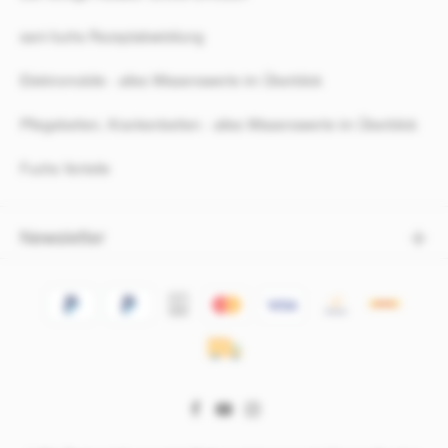
sani-fuchs Rezeptabwicklung
Elektromobile - alles Wissenswerte im Überblick
Pflegebetten, Krankenbetten - alles Wissenswerte im Überblick
Fuchs Vorteile
Newsletter