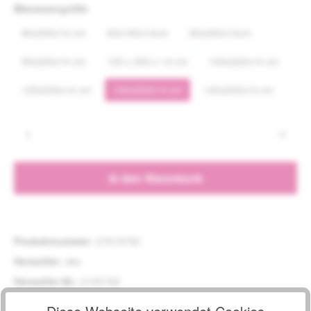
auswählen
Matratzengröße
80x200x14 cm
90x190x14cm
90x200x14cm
90x220x14 cm
100 x 200 x 14 cm
100x220x14 cm
120x200x14 cm
120x220x14 cm
140x200x14 cm
Produkt Anzahl: Gib den gewünschten Wert e
In den Warenkorb
Produktnummer:
37919750
Hersteller:
aks
Hersteller-Nr.:
2100182
Hinweis:
.