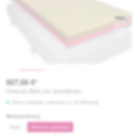
927,00 €*
Preise inkl. MwSt. zzgl. Versandkosten
Sofort verfügbar, Lieferzeit: ca. 20 Werktage
auswählen
Matratzenbezug
Hydro
Silverline (gesteppt)