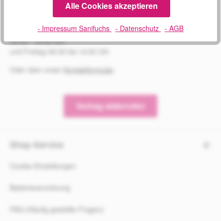
Alle Cookies akzeptieren
02241 1694604
- Impressum Sanifuchs
- Datenschutz
- AGB
Montag bis Donnerstag
09:00 - 16:00 Uhr
und Freitag 08:30 bis 14:00 Uhr
Oder über unser
Kontaktformular
.
Vertrag widerrufen
Shop-Service
Cookie-Einstellungen
Batterieverordnung
FAQ (Häufig gestellte Fragen)