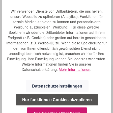
Hinweis:
.
Wir verwenden Dienste von Drittanbietern, die uns helfen,
Beschreibung
unsere Webseite zu optimieren (Analytics), Funktionen für
soziale Medien anbieten zu können und personalisierte
Die aks Antidekubitus- und Weichlagerungsmatratze duoplot
Werbung auszuspielen (Werbung). Für diese Zwecke
plus bietet eine optimale Druckentlastung durch große
Speichern wir oder die Drittanbieter Informationen auf Ihrem
Auflagefläch…
Mehr
Endgerät (z.B. Cookies) oder greifen auf bereits gespeicherte
Bewertungen
Informationen (z.B. Werbe-ID) zu. Wenn diese Speicherung für
den von Ihnen offensichtlich gewünschten Dienst nicht
unbedingt technisch notwendig ist, brauchen wir hierfür Ihre
Einwilligung. Ihre Einwilligung können Sie jederzeit widerrufen.
Weitere Informationen finden Sie in unserer
Datenschutzerklärung.
Mehr Informationen
.
Datenschutzeinstellungen
Nur funktionale Cookies akzeptieren
SERVICE