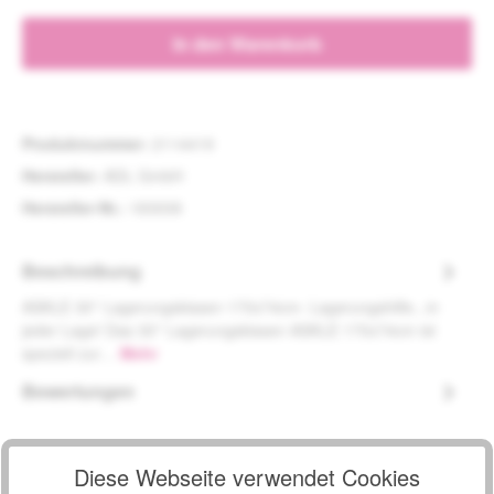
In den Warenkorb
Produktnummer:
2114419
Hersteller:
ADL GmbH
Hersteller-Nr.:
183008
Beschreibung
ASKLE 30° Lagerungskissen 170x74cm- Lagerungshilfe...in
jeder Lage! Das 30° Lagerungskissen ASKLE 170x74cm ist
speziell zur…
Mehr
Bewertungen
Diese Webseite verwendet Cookies