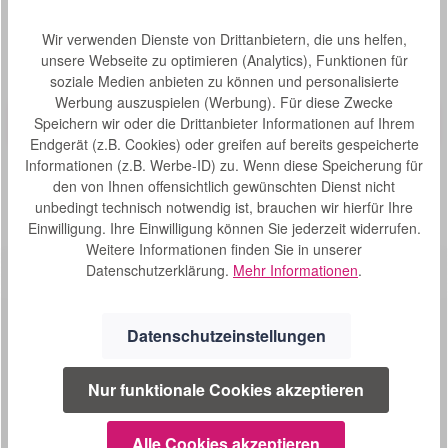
Produktgalerie überspringen
Kunden haben sich auch angesehen
Wir verwenden Dienste von Drittanbietern, die uns helfen,
unsere Webseite zu optimieren (Analytics), Funktionen für
soziale Medien anbieten zu können und personalisierte
Produktbeispiel – exklusive Zubehör
30° Lagerungskissen ASKLE 182x54 cm
Werbung auszuspielen (Werbung). Für diese Zwecke
Bewertung von 0 von 5 Sternen
Durchschnittliche Bew
Speichern wir oder die Drittanbieter Informationen auf Ihrem
ASKLE 30° Lagerungskissen 182x54 cm -
Endgerät (z.B. Cookies) oder greifen auf bereits gespeicherte
Lagerungshilfe...in jeder Lage! Das 30° Lagerungskissen
Informationen (z.B. Werbe-ID) zu. Wenn diese Speicherung für
ASKLE 182x54 cm ist speziell zur Lagerung und
den von Ihnen offensichtlich gewünschten Dienst nicht
Positionierung des Oberkörpers mit integrierten
S
166,00 €*
Kopfkissen. Es dient zur optimalen
unbedingt technisch notwendig ist, brauchen wir hierfür Ihre
o
Lagerungsunterstützung der gefährdeten Regionen des
Einwilligung. Ihre Einwilligung können Sie jederzeit widerrufen.
f
Körpers. Zusätzlich kann das 30° Lagerungskissen ASKLE
Weitere Informationen finden Sie in unserer
182x54 cm zum Einsatz in der Dekubitusprophylaxe und
o
Datenschutzerklärung.
Mehr Informationen
.
Therapieunterstützung kommen. Highlights: Maße:
r
Größe: 182x54cm / für Körpergrößen ab 165 cm
t
Hochwertige PROMUST PU HD Hülle, atmungsaktiv und
v
feuchtigkeitsabweisend extrem dehnbar und glatt Gefüllt
Datenschutzeinstellungen
e
mit extrem leichten Mikrokügelchen aus Polysterol Hohe
r
Wasserdampfdurchlässigkeit, unterstützen somit die
Regulierung der Temperatur und beugen Mazerationen
f
Nur funktionale Cookies akzeptieren
SERVICE
vor Verhindert Keimwachstum durch spezielle Nähte aus
ü
Polysterolfäden, wirksamer Schutz bei Gefahr vor
g
Kontaminierungen Optimale, schnelle Anpassung an die
02241 1694604
Alle Cookies akzeptieren