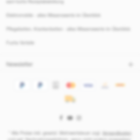
sani-fuchs Rezeptabwicklung
Elektromobile - alles Wissenswerte im Überblick
Pflegebetten, Krankenbetten - alles Wissenswerte im Überblick
Fuchs Vorteile
Newsletter
* Alle Preise inkl. gesetzl. Mehrwertsteuer zzgl.
Versandkosten
und ggf. Nachnahmegebühren, wenn nicht anders angegeben.