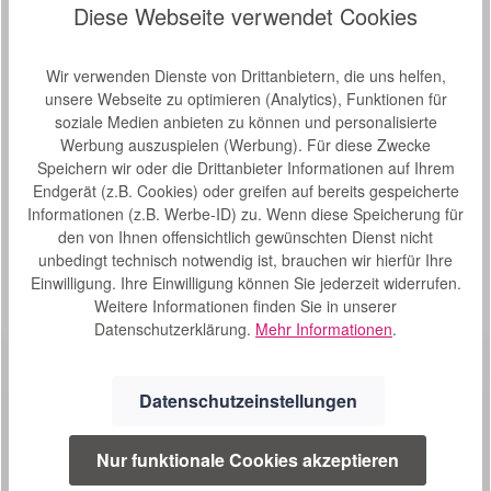
Diese Webseite verwendet Cookies
Hersteller-Nr.:
CVM102-05
Beschreibung
Wir verwenden Dienste von Drittanbietern, die uns helfen,
unsere Webseite zu optimieren (Analytics), Funktionen für
Kubivent Convenia - Viscoschaum-Matratzte Der
soziale Medien anbieten zu können und personalisierte
viskoelastische Schaumstoff bei der Kubivent Viscoschaum-
Werbung auszuspielen (Werbung). Für diese Zwecke
Matratze Convenia rea…
Mehr
Speichern wir oder die Drittanbieter Informationen auf Ihrem
Endgerät (z.B. Cookies) oder greifen auf bereits gespeicherte
Eigenschaften
Informationen (z.B. Werbe-ID) zu. Wenn diese Speicherung für
Bewertungen
den von Ihnen offensichtlich gewünschten Dienst nicht
unbedingt technisch notwendig ist, brauchen wir hierfür Ihre
Einwilligung. Ihre Einwilligung können Sie jederzeit widerrufen.
Weitere Informationen finden Sie in unserer
Datenschutzerklärung.
Mehr Informationen
.
Datenschutzeinstellungen
Nur funktionale Cookies akzeptieren