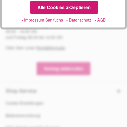
SERVICE
Alle Cookies akzeptieren
02241 1694604
- Impressum Sanifuchs
- Datenschutz
- AGB
Montag bis Donnerstag
09:00 - 16:00 Uhr
und Freitag 08:30 bis 14:00 Uhr
Oder über unser
Kontaktformular
.
Vertrag widerrufen
Shop-Service
Cookie-Einstellungen
Batterieverordnung