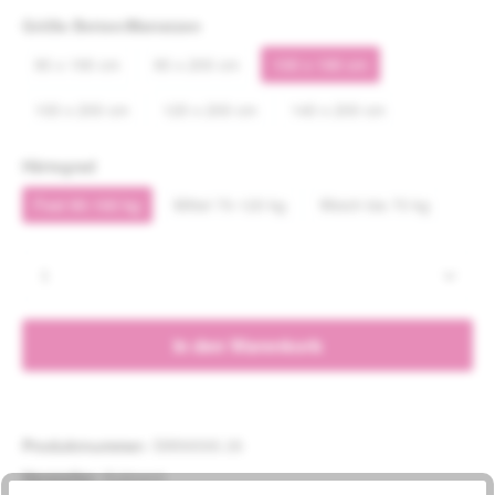
auswählen
Größe Betten/Matratzen
90 x 190 cm
90 x 200 cm
100 x 190 cm
100 x 200 cm
120 x 200 cm
140 x 200 cm
auswählen
Härtegrad
Fest 90-160 kg
Mittel 70-120 kg
Weich bis 70 kg
Produkt Anzahl: Gib den gewünschten Wert e
In den Warenkorb
Produktnummer:
SW99595.35
Hersteller:
Kubivent