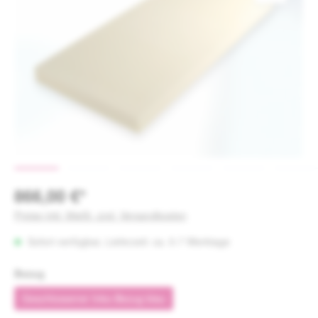
866,00 €*
Preise inkl. MwSt. zzgl. Versandkosten
Sofort verfügbar, Lieferzeit: ca. 5-7 Werktage
auswählen
Bezug
Geschlossener Inko-Bezug blau