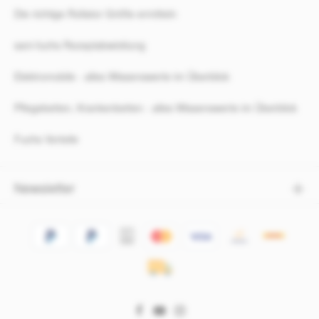
Die richtige Rollator Größe ermitteln
sani-fuchs Rezeptabwicklung
Elektromobile - alles Wissenswerte im Überblick
Pflegebetten, Krankenbetten - alles Wissenswerte im Überblick
Fuchs Vorteile
Newsletter