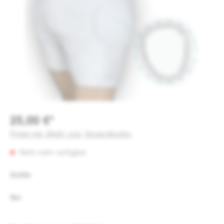
25,00 €*
Preise inkl. MwSt. zzgl. Versandkosten
Nicht mehr verfügbar
auswählen
Größe
auswählen
Set