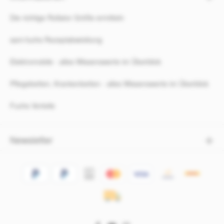
Die richtige Rollator Größe ermitteln
sani-fuchs Rezeptabwicklung
Elektromobile - alles Wissenswerte im Überblick
Pflegebetten, Krankenbetten - alles Wissenswerte im Überblick
Fuchs Vorteile
Newsletter