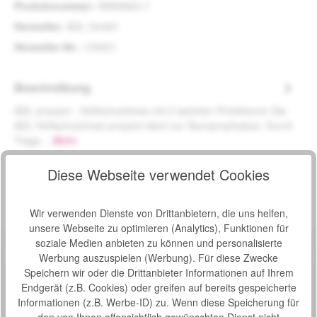
Produktnummer:
SW99863.7
Hersteller:
ADL GmbH
Hersteller-Nr.:
125001
Beschreibung
ADL propant - Hüftschutzhose mit 2 weichen Protektoren Die
ADL Hüftschutzhose propant dient zur Sturzprophylaxe. Durch
Trage…
Mehr
Bewertungen
Diese Webseite verwendet Cookies
Wir verwenden Dienste von Drittanbietern, die uns helfen,
unsere Webseite zu optimieren (Analytics), Funktionen für
soziale Medien anbieten zu können und personalisierte
Werbung auszuspielen (Werbung). Für diese Zwecke
Speichern wir oder die Drittanbieter Informationen auf Ihrem
Endgerät (z.B. Cookies) oder greifen auf bereits gespeicherte
Informationen (z.B. Werbe-ID) zu. Wenn diese Speicherung für
den von Ihnen offensichtlich gewünschten Dienst nicht