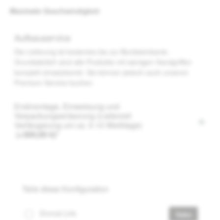
auswählen
Maximale Geschwindigkeit
Aufbauservice
Die Lieferung ist kostenlos bis zur Bordsteinkante.
Grundsätzlich sind alle Produkte mit wenigen Handgriffen
komplett einsatzbereit. Sie können jedoch auch unseren
Premium Service buchen.
Endmontage, Einweisung und
Verpackungsentsorung (Lieferzeit
Verlängerung um ca. 5-10 Werktage)
(+300,00 €)*
Teile diese Konfiguration
Einmal-Link
Teilen