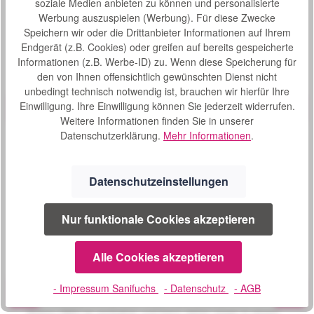
soziale Medien anbieten zu können und personalisierte
Werbung auszuspielen (Werbung). Für diese Zwecke
Speichern wir oder die Drittanbieter Informationen auf Ihrem
Produktgalerie überspringen
Zubehör
Endgerät (z.B. Cookies) oder greifen auf bereits gespeicherte
Informationen (z.B. Werbe-ID) zu. Wenn diese Speicherung für
Produktbeispiel – exklusive Zubehör
den von Ihnen offensichtlich gewünschten Dienst nicht
Rollstuhl-Wickeldecke
Bewertung von 0 von 5 Sternen
Durchschnittliche Bew
unbedingt technisch notwendig ist, brauchen wir hierfür Ihre
Einwilligung. Ihre Einwilligung können Sie jederzeit widerrufen.
Leichte Handhabung; kann einfach mittels
Klettverschlüssen auf den gewünschten Umfang fixiert
Weitere Informationen finden Sie in unserer
werden.Außen: wasserdichtes Nylongewebe in
Datenschutzerklärung.
Mehr Informationen
.
MarineInnen: Fleecestoff, sehr angenehm flauschig und
Varianten ab
69,99 €*
wohlig warm.
S
62,00 €*
Datenschutzeinstellungen
o
f
o
Nur funktionale Cookies akzeptieren
Produktgalerie überspringen
Ähnliche Artikel
r
t
Alle Cookies akzeptieren
v
Produktbeispiel – exklusive Zubehör
Pride Mobility Elektromobil Victory HMV
e
Bewertung von 0 von 5 Sternen
Durchschnittliche Bew
r
- Impressum Sanifuchs
- Datenschutz
- AGB
Pride Mobility Victory HMV Das Pride Mobility Elektromobil
f
Victory HMV ist zerlegbar und kann daher sogar in einem