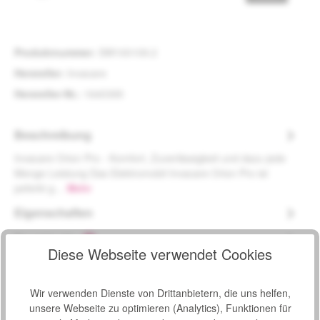
Produktnummer:
SW100109.2
Hersteller:
Invacare
Hersteller-Nr.:
1640395
Beschreibung
Invacare Orion Pro - Komfort, Zuverlässigkeit und dazu jede
Menge Leistung Das Elektromobil Invacare Orion Pro ist
peferkt g…
Mehr
Eigenschaften
Downloads
2
Diese Webseite verwendet Cookies
Bewertungen
Wir verwenden Dienste von Drittanbietern, die uns helfen,
unsere Webseite zu optimieren (Analytics), Funktionen für